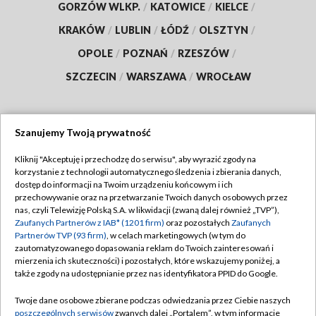
GORZÓW WLKP.
/
KATOWICE
/
KIELCE
/
KRAKÓW
/
LUBLIN
/
ŁÓDŹ
/
OLSZTYN
/
OPOLE
/
POZNAŃ
/
RZESZÓW
/
SZCZECIN
/
WARSZAWA
/
WROCŁAW
Szanujemy Twoją prywatność
Dołącz do nas:
Kliknij "Akceptuję i przechodzę do serwisu", aby wyrazić zgody na
korzystanie z technologii automatycznego śledzenia i zbierania danych,
TVP
dostęp do informacji na Twoim urządzeniu końcowym i ich
Abonament TVP
przechowywanie oraz na przetwarzanie Twoich danych osobowych przez
Regulamin TVP
nas, czyli Telewizję Polską S.A. w likwidacji (zwaną dalej również „TVP”),
Emisja w TVP
Polityka prywatności
Zaufanych Partnerów z IAB* (1201 firm)
oraz pozostałych
Zaufanych
Partnerów TVP (93 firm)
, w celach marketingowych (w tym do
Centrum informacji TVP
Moje zgody
zautomatyzowanego dopasowania reklam do Twoich zainteresowań i
mierzenia ich skuteczności) i pozostałych, które wskazujemy poniżej, a
Naziemna Telewizja Cyfrowa
Pomoc
także zgody na udostępnianie przez nas identyfikatora PPID do Google.
Sklep TVP
Biuro reklamy
Twoje dane osobowe zbierane podczas odwiedzania przez Ciebie naszych
Rada Programowa
Kontakt
poszczególnych serwisów
zwanych dalej „Portalem”, w tym informacje