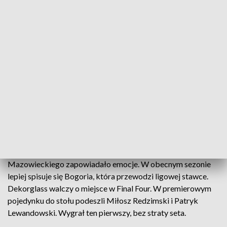
Orlen Bogoria Grodzisk Mazowiecki - Dekorglass Działdowo 3:1
W hicie 13. kolejki Lotto Superligi wicemistrz Polski
lepszy od mistrza. Dekorglass Działdowo przegrał
w Grodzisku Mazowieckiem z Bogorią 1:3.
Starcie mistrzów z Działdowa z wicemistrzami z Grodziska
Mazowieckiego zapowiadało emocje. W obecnym sezonie
lepiej spisuje się Bogoria, która przewodzi ligowej stawce.
Dekorglass walczy o miejsce w Final Four. W premierowym
pojedynku do stołu podeszli Miłosz Redzimski i Patryk
Lewandowski. Wygrał ten pierwszy, bez straty seta.