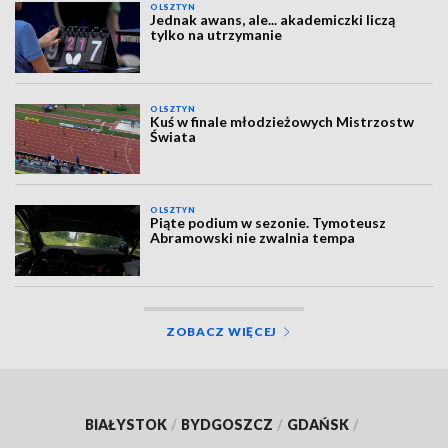
OLSZTYN
Jednak awans, ale... akademiczki liczą
tylko na utrzymanie
OLSZTYN
Kuś w finale młodzieżowych Mistrzostw
Świata
OLSZTYN
Piąte podium w sezonie. Tymoteusz
Abramowski nie zwalnia tempa
ZOBACZ WIĘCEJ
BIAŁYSTOK
/
BYDGOSZCZ
/
GDAŃSK
/