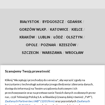
BIAŁYSTOK
/
BYDGOSZCZ
/
GDAŃSK
/
GORZÓW WLKP.
/
KATOWICE
/
KIELCE
/
KRAKÓW
/
LUBLIN
/
ŁÓDŹ
/
OLSZTYN
/
OPOLE
/
POZNAŃ
/
RZESZÓW
/
SZCZECIN
/
WARSZAWA
/
WROCŁAW
Szanujemy Twoją prywatność
Dołącz do nas:
Kliknij "Akceptuję i przechodzę do serwisu", aby wyrazić zgody na
korzystanie z technologii automatycznego śledzenia i zbierania danych,
TVP
dostęp do informacji na Twoim urządzeniu końcowym i ich
Abonament TVP
przechowywanie oraz na przetwarzanie Twoich danych osobowych przez
Regulamin TVP
nas, czyli Telewizję Polską S.A. w likwidacji (zwaną dalej również „TVP”),
Emisja w TVP
Zaufanych Partnerów z IAB* (1201 firm)
oraz pozostałych
Zaufanych
Polityka prywatności