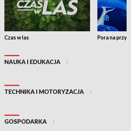
Czas w las
Pora na przyr
NAUKA I EDUKACJA
TECHNIKA I MOTORYZACJA
GOSPODARKA