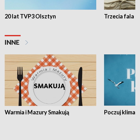
20 lat TVP3 Olsztyn
Trzecia fala -
INNE
Warmia i Mazury Smakują
Poczuj klimat