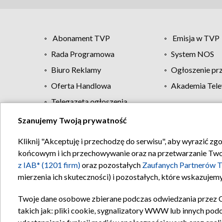
Abonament TVP
Emisja w TVP
Rada Programowa
System NOS
Biuro Reklamy
Ogłoszenie pr
Oferta Handlowa
Akademia Tele
Telegazeta ogłoszenia
Szanujemy Twoją prywatność
Regulamin TVP
Kliknij "Akceptuję i przechodzę do serwisu", aby wyrazić zg
końcowym i ich przechowywanie oraz na przetwarzanie Twoich
z IAB* (1201 firm)
oraz pozostałych
Zaufanych Partnerów T
mierzenia ich skuteczności) i pozostałych, które wskazujemy
Twoje dane osobowe zbierane podczas odwiedzania przez 
takich jak: pliki cookie, sygnalizatory WWW lub innych pod