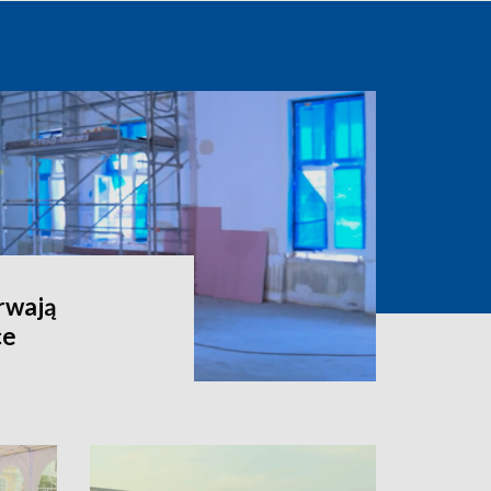
rwają
ce