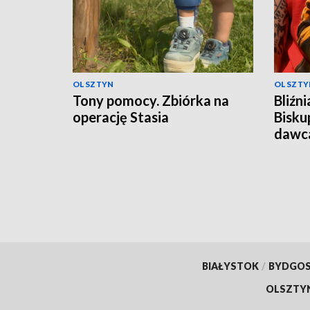
OLSZTYN
OLSZTY
Tony pomocy. Zbiórka na
Bliźn
operację Stasia
Bisku
dawc
BIAŁYSTOK
/
BYDGO
OLSZTY