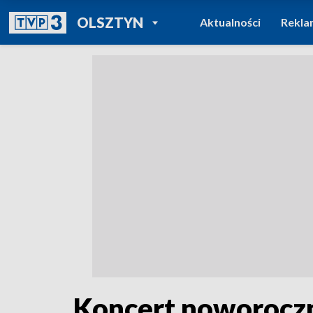
POWRÓT DO
OLSZTYN
Aktualności
Rekla
TVP REGIONY
Koncert noworoczn