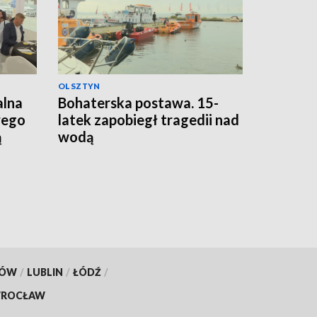
OLSZTYN
alna
Bohaterska postawa. 15-
rego
latek zapobiegł tragedii nad
ą
wodą
KÓW
/
LUBLIN
/
ŁÓDŹ
/
ROCŁAW