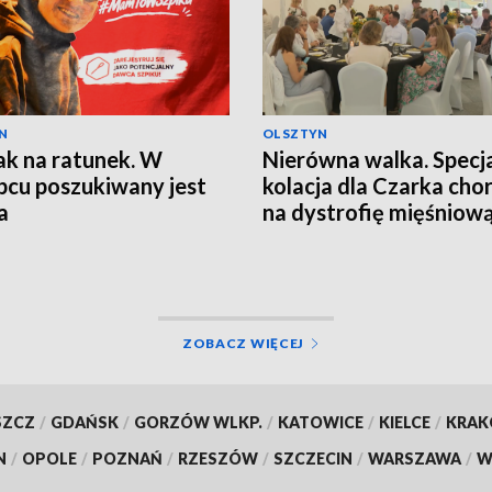
N
OLSZTYN
iak na ratunek. W
Nierówna walka. Specj
pcu poszukiwany jest
kolacja dla Czarka cho
a
na dystrofię mięśniow
Duchenne'a
ZOBACZ WIĘCEJ
SZCZ
/
GDAŃSK
/
GORZÓW WLKP.
/
KATOWICE
/
KIELCE
/
KRA
N
/
OPOLE
/
POZNAŃ
/
RZESZÓW
/
SZCZECIN
/
WARSZAWA
/
W