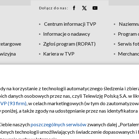
Dołącz do nas:
Centrum informacji TVP
Naziemna
Informacje o nadawcy
Program d
zetargowe
Zgłoś program (ROPAT)
Serwis fo
wizyjna
Kariera w TVP
Merchandi
Polityka prywatności
Moje zgody
Pomoc
Biuro re
ody na korzystanie z technologii automatycznego śledzenia i zbie
 danych osobowych przez nas, czyli Telewizję Polską S.A. w likw
VP (93 firm)
, w celach marketingowych (w tym do zautomatyzow
 poniżej, a także zgody na udostępnianie przez nas identyfikator
Ciebie naszych
poszczególnych serwisów
zwanych dalej „Portalem
obnych technologii umożliwiających świadczenie dopasowanych i be