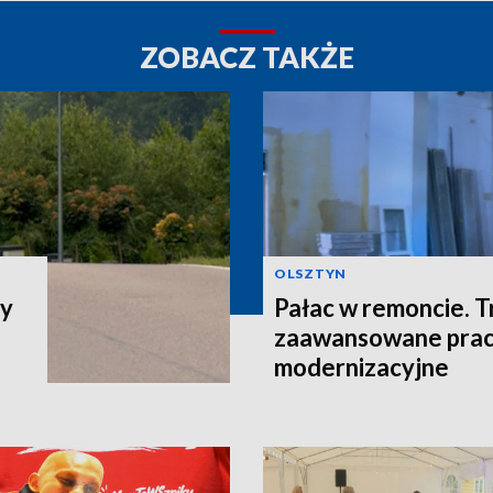
ZOBACZ TAKŻE
OLSZTYN
cy
Pałac w remoncie. T
zaawansowane pra
modernizacyjne