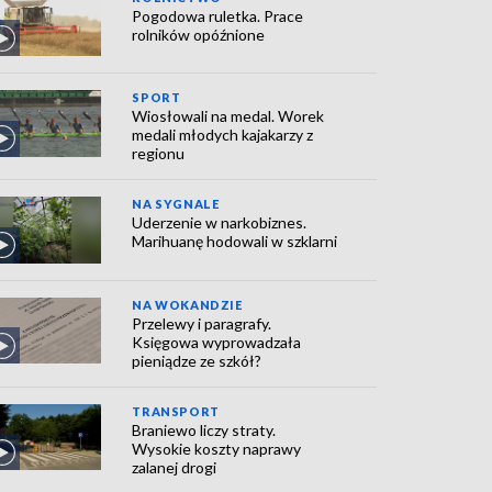
Pogodowa ruletka. Prace
rolników opóźnione
SPORT
Wiosłowali na medal. Worek
medali młodych kajakarzy z
regionu
NA SYGNALE
Uderzenie w narkobiznes.
Marihuanę hodowali w szklarni
NA WOKANDZIE
Przelewy i paragrafy.
Księgowa wyprowadzała
pieniądze ze szkół?
TRANSPORT
Braniewo liczy straty.
Wysokie koszty naprawy
zalanej drogi