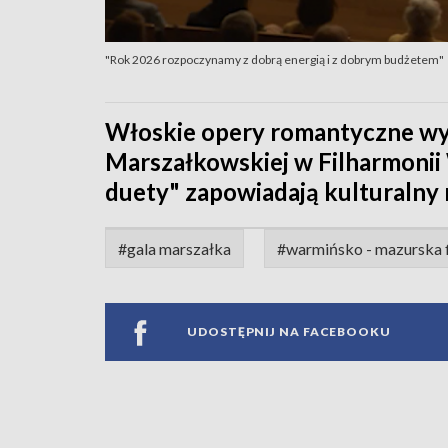
"Rok 2026 rozpoczynamy z dobrą energią i z dobrym budżetem"
Włoskie opery romantyczne wyb
Marszałkowskiej w Filharmonii
duety" zapowiadają kulturalny r
#gala marszałka
#warmińsko - mazurska fi
UDOSTĘPNIJ NA FACEBOOKU