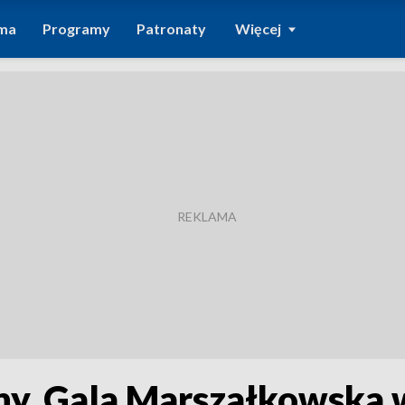
ma
Programy
Patronaty
Więcej
y. Gala Marszałkowska 