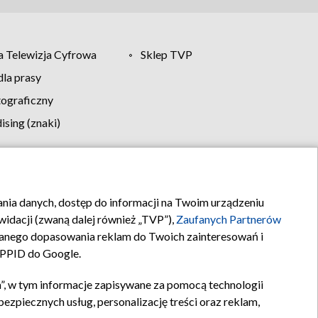
 Telewizja Cyfrowa
Sklep TVP
la prasy
tograficzny
sing (znaki)
klamy
Kontakt
rania danych, dostęp do informacji na Twoim urządzeniu
idacji (zwaną dalej również „TVP”),
Zaufanych Partnerów
anego dopasowania reklam do Twoich zainteresowań i
a PPID do Google.
”, w tym informacje zapisywane za pomocą technologii
zpiecznych usług, personalizację treści oraz reklam,