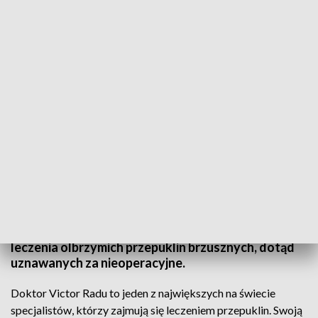
Szkolenie prowadził wybitny chirurg z Rumunii.
Przepuklina jeszcze do niedawna była schorzeniem
wymagającym długiego leczenia i rekonwalescencji.
Rozwój leczenia laparoskopowego znacząco
skróciło ten proces. W Szpitalu Miejskim w
Olsztynie zaprezentowano nowoczesną metodę
leczenia olbrzymich przepuklin brzusznych, dotąd
uznawanych za nieoperacyjne.
Doktor Victor Radu to jeden z największych na świecie
specjalistów, którzy zajmują się leczeniem przepuklin. Swoją