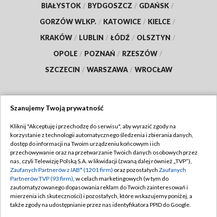
BIAŁYSTOK
/
BYDGOSZCZ
/
GDAŃSK
/
GORZÓW WLKP.
/
KATOWICE
/
KIELCE
/
KRAKÓW
/
LUBLIN
/
ŁÓDŹ
/
OLSZTYN
/
OPOLE
/
POZNAŃ
/
RZESZÓW
/
SZCZECIN
/
WARSZAWA
/
WROCŁAW
Szanujemy Twoją prywatność
Dołącz do nas:
Kliknij "Akceptuję i przechodzę do serwisu", aby wyrazić zgody na
korzystanie z technologii automatycznego śledzenia i zbierania danych,
TVP
dostęp do informacji na Twoim urządzeniu końcowym i ich
Abonament TVP
przechowywanie oraz na przetwarzanie Twoich danych osobowych przez
Regulamin TVP
nas, czyli Telewizję Polską S.A. w likwidacji (zwaną dalej również „TVP”),
Emisja w TVP
Polityka prywatności
Zaufanych Partnerów z IAB* (1201 firm)
oraz pozostałych
Zaufanych
Partnerów TVP (93 firm)
, w celach marketingowych (w tym do
Centrum informacji TVP
Moje zgody
zautomatyzowanego dopasowania reklam do Twoich zainteresowań i
mierzenia ich skuteczności) i pozostałych, które wskazujemy poniżej, a
Naziemna Telewizja Cyfrowa
Pomoc
także zgody na udostępnianie przez nas identyfikatora PPID do Google.
Sklep TVP