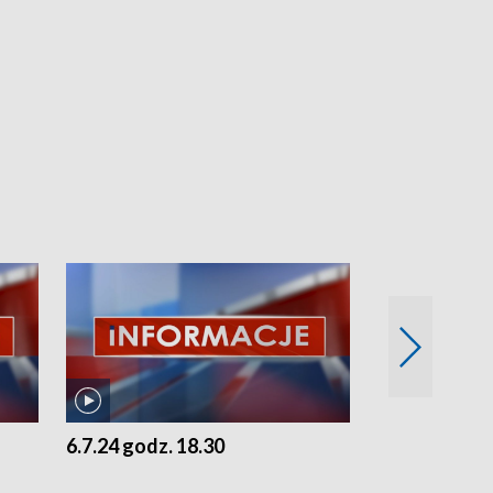
6.7.24 godz. 18.30
5.7.24 godz. 