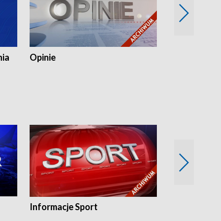
nia
Opinie
Opinie Elblą
Informacje Sport
Flesz sport