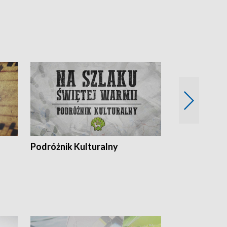
Podróżnik Kulturalny
Okolice Szla