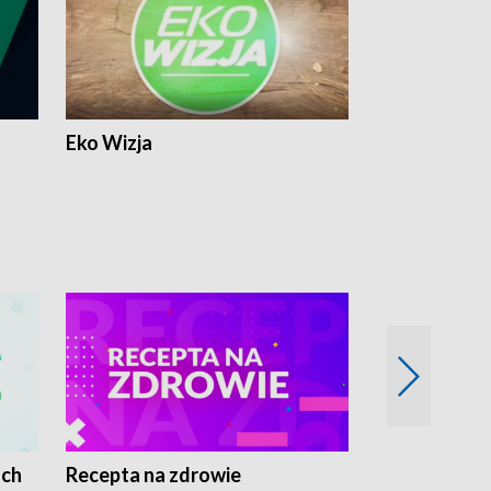
Eko Wizja
ach
Recepta na zdrowie
Wybieram z