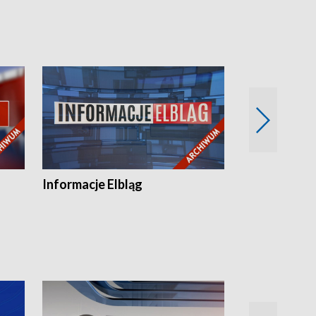
Informacje Elbląg
Wstaje nowy