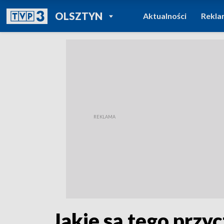
POWRÓT DO
OLSZTYN
Aktualności
Rekla
TVP REGIONY
Jakie są tego przy