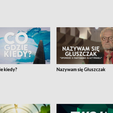
e kiedy?
Nazywam się Głuszczak