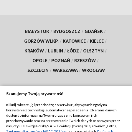
BIAŁYSTOK
/
BYDGOSZCZ
/
GDAŃSK
/
GORZÓW WLKP.
/
KATOWICE
/
KIELCE
/
KRAKÓW
/
LUBLIN
/
ŁÓDŹ
/
OLSZTYN
/
OPOLE
/
POZNAŃ
/
RZESZÓW
/
SZCZECIN
/
WARSZAWA
/
WROCŁAW
Szanujemy Twoją prywatność
Dołącz do nas:
Kliknij "Akceptuję i przechodzę do serwisu", aby wyrazić zgody na
korzystanie z technologii automatycznego śledzenia i zbierania danych,
TVP
dostęp do informacji na Twoim urządzeniu końcowym i ich
Abonament TVP
przechowywanie oraz na przetwarzanie Twoich danych osobowych przez
Regulamin TVP
nas, czyli Telewizję Polską S.A. w likwidacji (zwaną dalej również „TVP”),
Emisja w TVP
Zaufanych Partnerów z IAB* (1201 firm)
oraz pozostałych
Zaufanych
Polityka prywatności