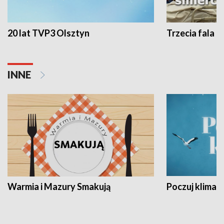
20 lat TVP3 Olsztyn
Trzecia fala -
INNE
Warmia i Mazury Smakują
Poczuj klimat