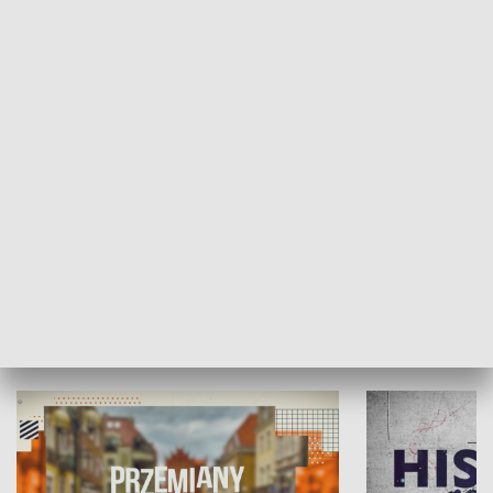
SPOŁECZEŃSTWO
Moje miejsce
Winda region
HISTORIA