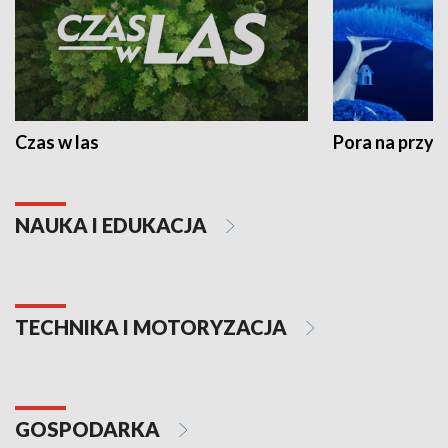
Czas w las
Pora na przyr
NAUKA I EDUKACJA
TECHNIKA I MOTORYZACJA
GOSPODARKA