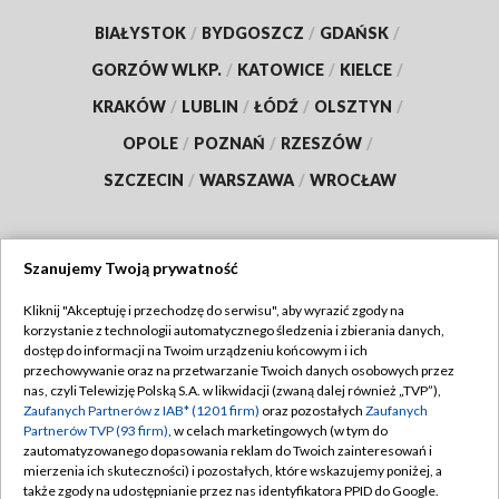
BIAŁYSTOK
/
BYDGOSZCZ
/
GDAŃSK
/
GORZÓW WLKP.
/
KATOWICE
/
KIELCE
/
KRAKÓW
/
LUBLIN
/
ŁÓDŹ
/
OLSZTYN
/
OPOLE
/
POZNAŃ
/
RZESZÓW
/
SZCZECIN
/
WARSZAWA
/
WROCŁAW
Szanujemy Twoją prywatność
Dołącz do nas:
Kliknij "Akceptuję i przechodzę do serwisu", aby wyrazić zgody na
korzystanie z technologii automatycznego śledzenia i zbierania danych,
TVP
dostęp do informacji na Twoim urządzeniu końcowym i ich
Abonament TVP
przechowywanie oraz na przetwarzanie Twoich danych osobowych przez
Regulamin TVP
nas, czyli Telewizję Polską S.A. w likwidacji (zwaną dalej również „TVP”),
Emisja w TVP
Zaufanych Partnerów z IAB* (1201 firm)
oraz pozostałych
Zaufanych
Polityka prywatności
Partnerów TVP (93 firm)
, w celach marketingowych (w tym do
Centrum informacji TVP
Moje zgody
zautomatyzowanego dopasowania reklam do Twoich zainteresowań i
mierzenia ich skuteczności) i pozostałych, które wskazujemy poniżej, a
Naziemna Telewizja Cyfrowa
Pomoc
także zgody na udostępnianie przez nas identyfikatora PPID do Google.