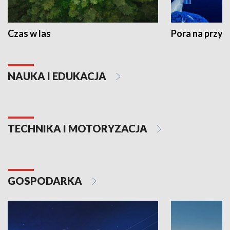
Czas w las
Pora na przyr
NAUKA I EDUKACJA
TECHNIKA I MOTORYZACJA
GOSPODARKA