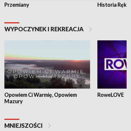
Przemiany
Historia Ręką
WYPOCZYNEK I REKREACJA
Opowiem Ci Warmię, Opowiem
RoweLOVE
Mazury
MNIEJSZOŚCI