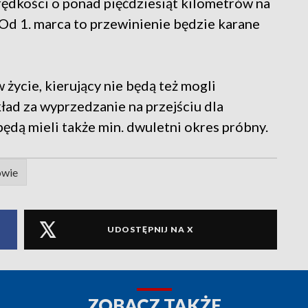
rędkości o ponad pięćdziesiąt kilometrów na
d 1. marca to przewinienie będzie karane
ycie, kierujący nie będą też mogli
ad za wyprzedzanie na przejściu dla
ędą mieli także min. dwuletni okres próbny.
owie
UDOSTĘPNIJ NA X
ZOBACZ TAKŻE