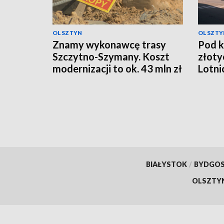
OLSZTYN
OLSZTY
Znamy wykonawcę trasy
Pod k
Szczytno-Szymany. Koszt
złoty
modernizacji to ok. 43 mln zł
Lotni
BIAŁYSTOK
/
BYDGO
OLSZTY