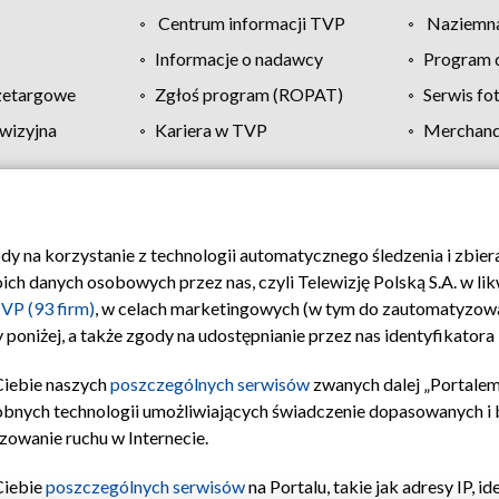
Centrum informacji TVP
Naziemna
Informacje o nadawcy
Program d
zetargowe
Zgłoś program (ROPAT)
Serwis fo
wizyjna
Kariera w TVP
Merchandi
Polityka prywatności
Moje zgody
Pomoc
Biuro re
ody na korzystanie z technologii automatycznego śledzenia i zbie
 danych osobowych przez nas, czyli Telewizję Polską S.A. w likw
VP (93 firm)
, w celach marketingowych (w tym do zautomatyzow
 poniżej, a także zgody na udostępnianie przez nas identyfikator
Ciebie naszych
poszczególnych serwisów
zwanych dalej „Portalem
obnych technologii umożliwiających świadczenie dopasowanych i be
zowanie ruchu w Internecie.
Ciebie
poszczególnych serwisów
na Portalu, takie jak adresy IP, 