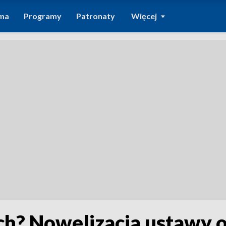
ma
Programy
Patronaty
Więcej
ch? Nowelizacja ustawy