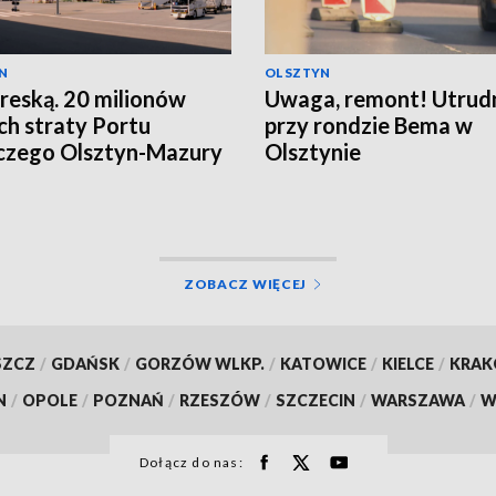
N
OLSZTYN
reską. 20 milionów
Uwaga, remont! Utrud
ch straty Portu
przy rondzie Bema w
czego Olsztyn-Mazury
Olsztynie
ZOBACZ WIĘCEJ
SZCZ
/
GDAŃSK
/
GORZÓW WLKP.
/
KATOWICE
/
KIELCE
/
KRA
N
/
OPOLE
/
POZNAŃ
/
RZESZÓW
/
SZCZECIN
/
WARSZAWA
/
W
Dołącz do nas: