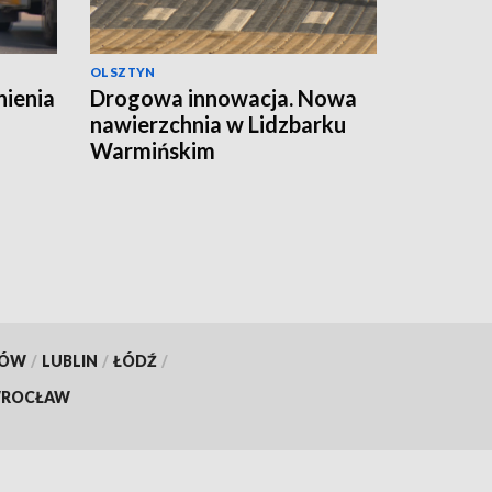
OLSZTYN
nienia
Drogowa innowacja. Nowa
nawierzchnia w Lidzbarku
Warmińskim
KÓW
/
LUBLIN
/
ŁÓDŹ
/
ROCŁAW