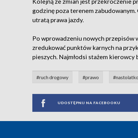
Kolejną ze zmian jest przekroczenie p
godzinę poza terenem zabudowanym. O
utratą prawa jazdy.
Po wprowadzeniu nowych przepisów w ż
zredukować punktów karnych na przykł
pieszych. Najmłodsi stażem kierowcy b
#ruch drogowy
#prawo
#nastolatk
UDOSTĘPNIJ NA FACEBOOKU