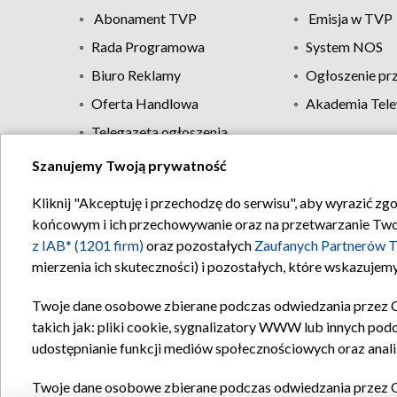
Abonament TVP
Emisja w TVP
Rada Programowa
System NOS
Biuro Reklamy
Ogłoszenie pr
Oferta Handlowa
Akademia Tele
Telegazeta ogłoszenia
Szanujemy Twoją prywatność
Regulamin TVP
Kliknij "Akceptuję i przechodzę do serwisu", aby wyrazić zg
końcowym i ich przechowywanie oraz na przetwarzanie Twoich
z IAB* (1201 firm)
oraz pozostałych
Zaufanych Partnerów T
mierzenia ich skuteczności) i pozostałych, które wskazujemy
Twoje dane osobowe zbierane podczas odwiedzania przez 
takich jak: pliki cookie, sygnalizatory WWW lub innych pod
udostępnianie funkcji mediów społecznościowych oraz anali
Twoje dane osobowe zbierane podczas odwiedzania przez 