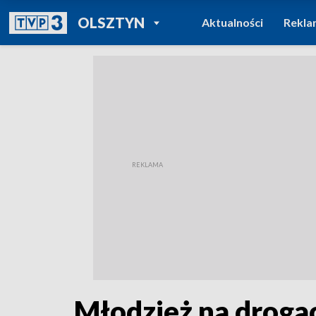
POWRÓT DO
OLSZTYN
Aktualności
Rekla
TVP REGIONY
Młodzież na droga