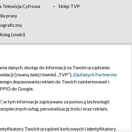
 Telewizja Cyfrowa
Sklep TVP
la prasy
tograficzny
sing (znaki)
klamy
Kontakt
rania danych, dostęp do informacji na Twoim urządzeniu
idacji (zwaną dalej również „TVP”),
Zaufanych Partnerów
anego dopasowania reklam do Twoich zainteresowań i
a PPID do Google.
”, w tym informacje zapisywane za pomocą technologii
zpiecznych usług, personalizację treści oraz reklam,
identyfikatory Twoich urządzeń końcowych i identyfikatory