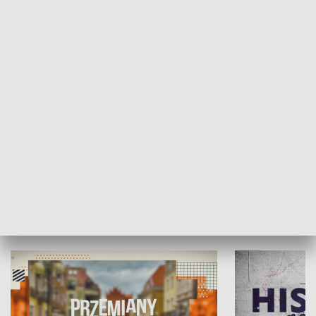
SPOŁECZEŃSTWO
Moje miejsce
Winda region
HISTORIA