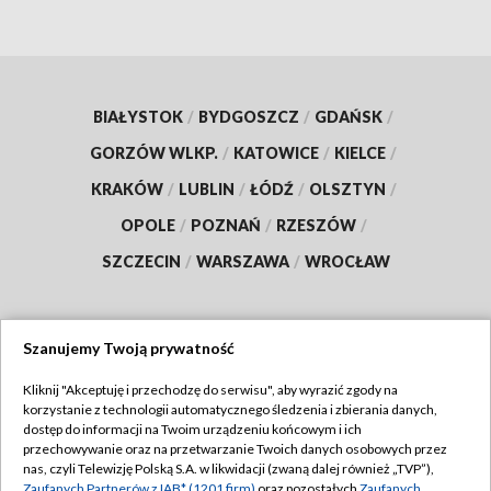
BIAŁYSTOK
/
BYDGOSZCZ
/
GDAŃSK
/
GORZÓW WLKP.
/
KATOWICE
/
KIELCE
/
KRAKÓW
/
LUBLIN
/
ŁÓDŹ
/
OLSZTYN
/
OPOLE
/
POZNAŃ
/
RZESZÓW
/
SZCZECIN
/
WARSZAWA
/
WROCŁAW
Szanujemy Twoją prywatność
Dołącz do nas:
Kliknij "Akceptuję i przechodzę do serwisu", aby wyrazić zgody na
korzystanie z technologii automatycznego śledzenia i zbierania danych,
TVP
dostęp do informacji na Twoim urządzeniu końcowym i ich
Abonament TVP
przechowywanie oraz na przetwarzanie Twoich danych osobowych przez
Regulamin TVP
nas, czyli Telewizję Polską S.A. w likwidacji (zwaną dalej również „TVP”),
Emisja w TVP
Zaufanych Partnerów z IAB* (1201 firm)
oraz pozostałych
Zaufanych
Polityka prywatności