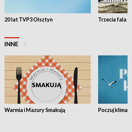
20 lat TVP3 Olsztyn
Trzecia fala -
INNE
Warmia i Mazury Smakują
Poczuj klimat