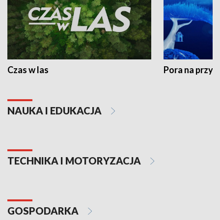
Czas w las
Pora na przyr
NAUKA I EDUKACJA
TECHNIKA I MOTORYZACJA
GOSPODARKA