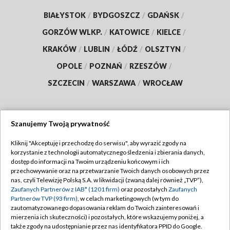
BIAŁYSTOK
/
BYDGOSZCZ
/
GDAŃSK
/
GORZÓW WLKP.
/
KATOWICE
/
KIELCE
/
KRAKÓW
/
LUBLIN
/
ŁÓDŹ
/
OLSZTYN
/
OPOLE
/
POZNAŃ
/
RZESZÓW
/
SZCZECIN
/
WARSZAWA
/
WROCŁAW
Szanujemy Twoją prywatność
Dołącz do nas:
Kliknij "Akceptuję i przechodzę do serwisu", aby wyrazić zgody na
korzystanie z technologii automatycznego śledzenia i zbierania danych,
TVP
dostęp do informacji na Twoim urządzeniu końcowym i ich
Abonament TVP
przechowywanie oraz na przetwarzanie Twoich danych osobowych przez
Regulamin TVP
nas, czyli Telewizję Polską S.A. w likwidacji (zwaną dalej również „TVP”),
Emisja w TVP
Zaufanych Partnerów z IAB* (1201 firm)
oraz pozostałych
Zaufanych
Polityka prywatności
Partnerów TVP (93 firm)
, w celach marketingowych (w tym do
Centrum informacji TVP
Moje zgody
zautomatyzowanego dopasowania reklam do Twoich zainteresowań i
mierzenia ich skuteczności) i pozostałych, które wskazujemy poniżej, a
Naziemna Telewizja Cyfrowa
Pomoc
także zgody na udostępnianie przez nas identyfikatora PPID do Google.