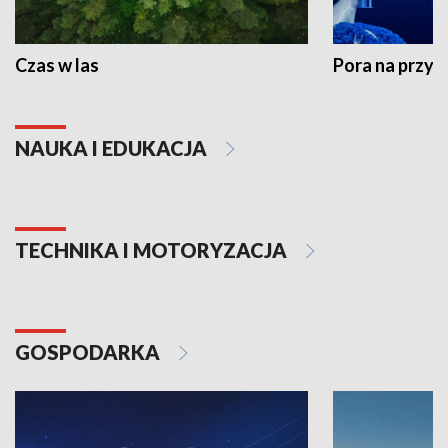
Czas w las
Pora na przyr
NAUKA I EDUKACJA
TECHNIKA I MOTORYZACJA
GOSPODARKA