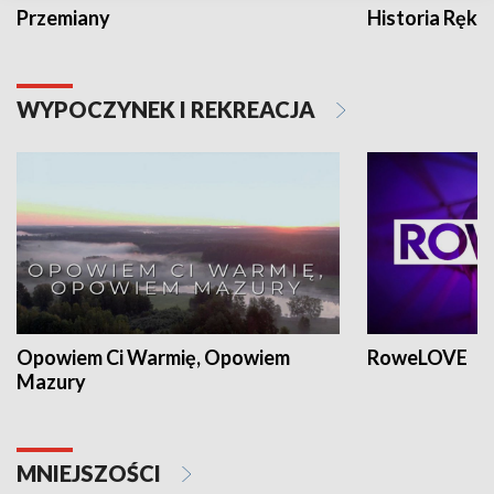
Przemiany
Historia Ręką
WYPOCZYNEK I REKREACJA
Opowiem Ci Warmię, Opowiem
RoweLOVE
Mazury
MNIEJSZOŚCI