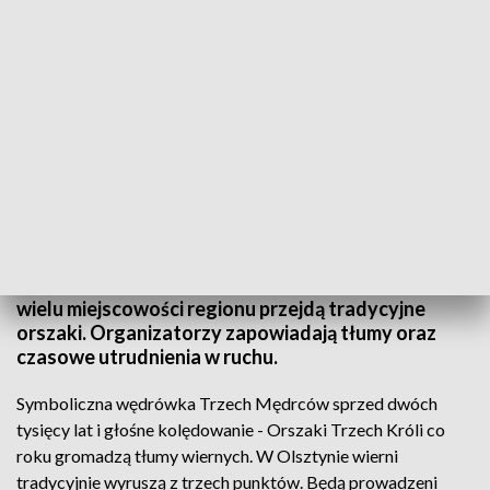
Szósty stycznia jest dniem wolnym od pracy.
Jutro Uroczystość objawienia pańskiego, czyli
święto Trzech Króli. Z tej okazji ulicami Olsztyna i
wielu miejscowości regionu przejdą tradycyjne
orszaki. Organizatorzy zapowiadają tłumy oraz
czasowe utrudnienia w ruchu.
Symboliczna wędrówka Trzech Mędrców sprzed dwóch
tysięcy lat i głośne kolędowanie - Orszaki Trzech Króli co
roku gromadzą tłumy wiernych. W Olsztynie wierni
tradycyjnie wyruszą z trzech punktów. Będą prowadzeni