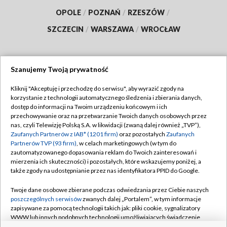
OPOLE
/
POZNAŃ
/
RZESZÓW
/
SZCZECIN
/
WARSZAWA
/
WROCŁAW
Szanujemy Twoją prywatność
Dołącz do nas:
Kliknij "Akceptuję i przechodzę do serwisu", aby wyrazić zgody na
korzystanie z technologii automatycznego śledzenia i zbierania danych,
TVP
dostęp do informacji na Twoim urządzeniu końcowym i ich
Abonament TVP
przechowywanie oraz na przetwarzanie Twoich danych osobowych przez
Regulamin TVP
nas, czyli Telewizję Polską S.A. w likwidacji (zwaną dalej również „TVP”),
Emisja w TVP
Polityka prywatności
Zaufanych Partnerów z IAB* (1201 firm)
oraz pozostałych
Zaufanych
Partnerów TVP (93 firm)
, w celach marketingowych (w tym do
Centrum informacji TVP
Moje zgody
zautomatyzowanego dopasowania reklam do Twoich zainteresowań i
mierzenia ich skuteczności) i pozostałych, które wskazujemy poniżej, a
Naziemna Telewizja Cyfrowa
Pomoc
także zgody na udostępnianie przez nas identyfikatora PPID do Google.
Sklep TVP
Biuro reklamy
Twoje dane osobowe zbierane podczas odwiedzania przez Ciebie naszych
Rada Programowa
Kontakt
poszczególnych serwisów
zwanych dalej „Portalem”, w tym informacje
zapisywane za pomocą technologii takich jak: pliki cookie, sygnalizatory
System NOS
WWW lub innych podobnych technologii umożliwiających świadczenie
dopasowanych i bezpiecznych usług, personalizację treści oraz reklam,