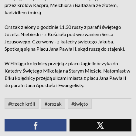
przez królów Kacpra, Melchiora i Baltazara ze złotem,
kadzidłem i mirrą.
Orszak zielony o godzinie 11.30 ruszy z parafii świętego
Józefa. Niebieski - z Kościoła pod wezwaniem Serca
Jezusowego. Czerwony - z katedry świętego Jakuba.
Spotkają się na Placu Jana Pawła II, skąd ruszą do stajenki.
W Elblągu kolędnicy przejdą z placu Jagiellończyka do
Katedry Świętego Mikołaja na Starym Mieście. Natomiast w
Ełku kolędnicy przejdą ulicami miasta z placu Jana Pawła II
do parafii Jana Apostoła i Ewangelisty.
#trzech króli
#orszak
#święto