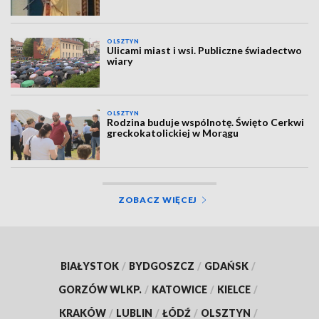
OLSZTYN
Ulicami miast i wsi. Publiczne świadectwo
wiary
OLSZTYN
Rodzina buduje wspólnotę. Święto Cerkwi
greckokatolickiej w Morągu
ZOBACZ WIĘCEJ
BIAŁYSTOK
/
BYDGOSZCZ
/
GDAŃSK
/
GORZÓW WLKP.
/
KATOWICE
/
KIELCE
/
KRAKÓW
/
LUBLIN
/
ŁÓDŹ
/
OLSZTYN
/