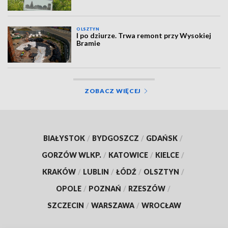
OLSZTYN
I po dziurze. Trwa remont przy Wysokiej
Bramie
ZOBACZ WIĘCEJ
BIAŁYSTOK
/
BYDGOSZCZ
/
GDAŃSK
/
GORZÓW WLKP.
/
KATOWICE
/
KIELCE
/
KRAKÓW
/
LUBLIN
/
ŁÓDŹ
/
OLSZTYN
/
OPOLE
/
POZNAŃ
/
RZESZÓW
/
SZCZECIN
/
WARSZAWA
/
WROCŁAW