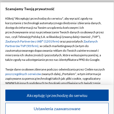
Szanujemy Twoją prywatność
Dołącz do nas:
Kliknij "Akceptuję i przechodzę do serwisu", aby wyrazić zgody na
korzystanie z technologii automatycznego śledzenia i zbierania danych,
TVP
dostęp do informacji na Twoim urządzeniu końcowym i ich
Abonament TVP
przechowywanie oraz na przetwarzanie Twoich danych osobowych przez
Regulamin TVP
nas, czyli Telewizję Polską S.A. w likwidacji (zwaną dalej również „TVP”),
Emisja w TVP
Polityka prywatności
Zaufanych Partnerów z IAB* (1201 firm)
oraz pozostałych
Zaufanych
Partnerów TVP (93 firm)
, w celach marketingowych (w tym do
Centrum informacji TVP
Moje zgody
zautomatyzowanego dopasowania reklam do Twoich zainteresowań i
mierzenia ich skuteczności) i pozostałych, które wskazujemy poniżej, a
Naziemna Telewizja Cyfrowa
Pomoc
także zgody na udostępnianie przez nas identyfikatora PPID do Google.
Sklep TVP
Biuro reklamy
Twoje dane osobowe zbierane podczas odwiedzania przez Ciebie naszych
Rada Programowa
Kontakt
poszczególnych serwisów
zwanych dalej „Portalem”, w tym informacje
zapisywane za pomocą technologii takich jak: pliki cookie, sygnalizatory
System NOS
WWW lub innych podobnych technologii umożliwiających świadczenie
dopasowanych i bezpiecznych usług, personalizację treści oraz reklam,
Informacje o nadawcy
Kanały
udostępnianie funkcji mediów społecznościowych oraz analizowanie
Akceptuję i przechodzę do serwisu
ruchu w Internecie.
Program dla prasy
©2026 Telewizja Polska S.A. w likwidacji
Biuro Reklamy
Twoje dane osobowe zbierane podczas odwiedzania przez Ciebie
Ustawienia zaawansowane
poszczególnych serwisów
na Portalu, takie jak adresy IP, identyfikatory
Ogłoszenie przetargowe