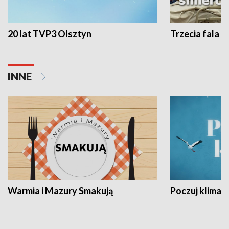
20 lat TVP3 Olsztyn
Trzecia fala -
INNE
Warmia i Mazury Smakują
Poczuj klimat