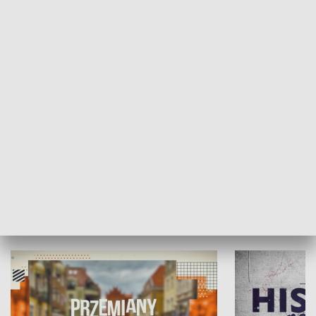
SPOŁECZEŃSTWO
Moje miejsce
Winda region
HISTORIA