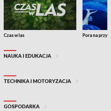
Czas w las
Pora na przyr
NAUKA I EDUKACJA
TECHNIKA I MOTORYZACJA
GOSPODARKA