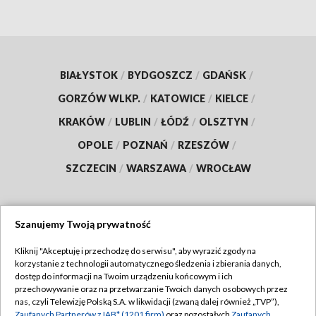
BIAŁYSTOK
/
BYDGOSZCZ
/
GDAŃSK
/
GORZÓW WLKP.
/
KATOWICE
/
KIELCE
/
KRAKÓW
/
LUBLIN
/
ŁÓDŹ
/
OLSZTYN
/
OPOLE
/
POZNAŃ
/
RZESZÓW
/
SZCZECIN
/
WARSZAWA
/
WROCŁAW
Szanujemy Twoją prywatność
Dołącz do nas:
Kliknij "Akceptuję i przechodzę do serwisu", aby wyrazić zgody na
korzystanie z technologii automatycznego śledzenia i zbierania danych,
TVP
dostęp do informacji na Twoim urządzeniu końcowym i ich
Abonament TVP
przechowywanie oraz na przetwarzanie Twoich danych osobowych przez
Regulamin TVP
nas, czyli Telewizję Polską S.A. w likwidacji (zwaną dalej również „TVP”),
Emisja w TVP
Zaufanych Partnerów z IAB* (1201 firm)
oraz pozostałych
Zaufanych
Polityka prywatności