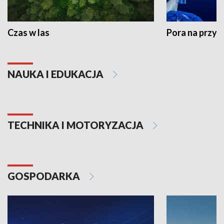
Czas w las
Pora na przyr
NAUKA I EDUKACJA
TECHNIKA I MOTORYZACJA
GOSPODARKA