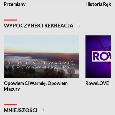
Przemiany
Historia Ręką
WYPOCZYNEK I REKREACJA
Opowiem Ci Warmię, Opowiem
RoweLOVE
Mazury
MNIEJSZOŚCI