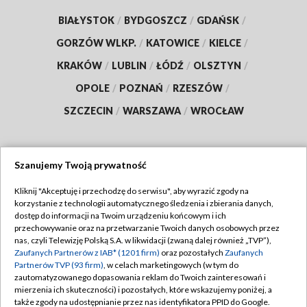
BIAŁYSTOK
/
BYDGOSZCZ
/
GDAŃSK
/
GORZÓW WLKP.
/
KATOWICE
/
KIELCE
/
KRAKÓW
/
LUBLIN
/
ŁÓDŹ
/
OLSZTYN
/
OPOLE
/
POZNAŃ
/
RZESZÓW
/
SZCZECIN
/
WARSZAWA
/
WROCŁAW
Szanujemy Twoją prywatność
Dołącz do nas:
Kliknij "Akceptuję i przechodzę do serwisu", aby wyrazić zgody na
korzystanie z technologii automatycznego śledzenia i zbierania danych,
TVP
dostęp do informacji na Twoim urządzeniu końcowym i ich
Abonament TVP
przechowywanie oraz na przetwarzanie Twoich danych osobowych przez
Regulamin TVP
nas, czyli Telewizję Polską S.A. w likwidacji (zwaną dalej również „TVP”),
Emisja w TVP
Zaufanych Partnerów z IAB* (1201 firm)
oraz pozostałych
Zaufanych
Polityka prywatności
Partnerów TVP (93 firm)
, w celach marketingowych (w tym do
Centrum informacji TVP
Moje zgody
zautomatyzowanego dopasowania reklam do Twoich zainteresowań i
mierzenia ich skuteczności) i pozostałych, które wskazujemy poniżej, a
Naziemna Telewizja Cyfrowa
Pomoc
także zgody na udostępnianie przez nas identyfikatora PPID do Google.