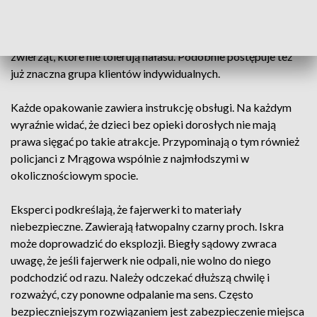
Samorządy odchodzą od hucznego powitania, np. Olsztyn i
Elbląg. Symbolicznie zrobi to Ełk. Głównie z powodu
zwierząt, które nie tolerują hałasu. Podobnie postępuje też
już znaczna grupa klientów indywidualnych.
Każde opakowanie zawiera instrukcję obsługi. Na każdym
wyraźnie widać, że dzieci bez opieki dorosłych nie mają
prawa sięgać po takie atrakcje. Przypominają o tym również
policjanci z Mrągowa wspólnie z najmłodszymi w
okolicznościowym spocie.
Eksperci podkreślają, że fajerwerki to materiały
niebezpieczne. Zawierają łatwopalny czarny proch. Iskra
może doprowadzić do eksplozji. Biegły sądowy zwraca
uwagę, że jeśli fajerwerk nie odpali, nie wolno do niego
podchodzić od razu. Należy odczekać dłuższą chwilę i
rozważyć, czy ponowne odpalanie ma sens. Często
bezpieczniejszym rozwiązaniem jest zabezpieczenie miejsca