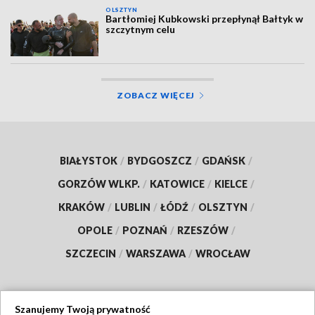
OLSZTYN
Bartłomiej Kubkowski przepłynął Bałtyk w
szczytnym celu
ZOBACZ WIĘCEJ
BIAŁYSTOK
/
BYDGOSZCZ
/
GDAŃSK
/
GORZÓW WLKP.
/
KATOWICE
/
KIELCE
/
KRAKÓW
/
LUBLIN
/
ŁÓDŹ
/
OLSZTYN
/
OPOLE
/
POZNAŃ
/
RZESZÓW
/
SZCZECIN
/
WARSZAWA
/
WROCŁAW
Szanujemy Twoją prywatność