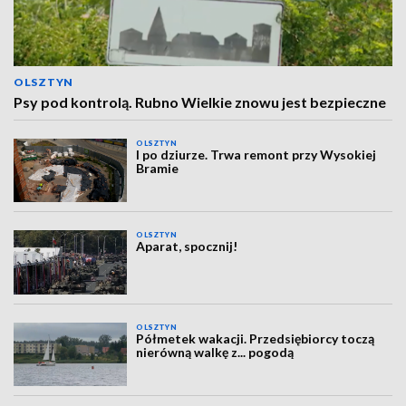
OLSZTYN
Psy pod kontrolą. Rubno Wielkie znowu jest bezpieczne
OLSZTYN
I po dziurze. Trwa remont przy Wysokiej
Bramie
OLSZTYN
Aparat, spocznij!
OLSZTYN
Półmetek wakacji. Przedsiębiorcy toczą
nierówną walkę z... pogodą