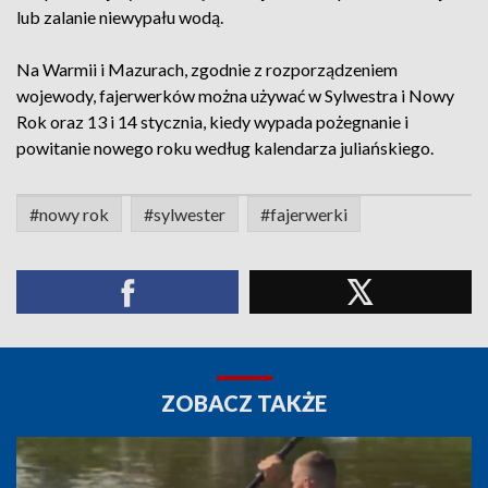
lub zalanie niewypału wodą.
Na Warmii i Mazurach, zgodnie z rozporządzeniem
wojewody, fajerwerków można używać w Sylwestra i Nowy
Rok oraz 13 i 14 stycznia, kiedy wypada pożegnanie i
powitanie nowego roku według kalendarza juliańskiego.
#nowy rok
#sylwester
#fajerwerki
ZOBACZ TAKŻE