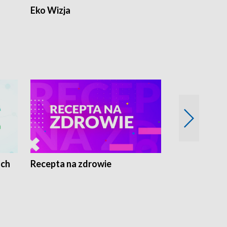
Eko Wizja
ach
Recepta na zdrowie
Wybieram z