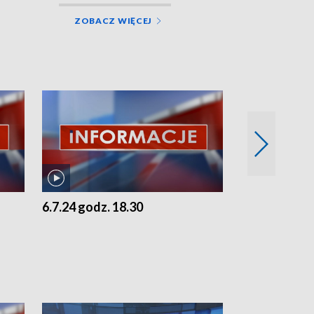
ZOBACZ WIĘCEJ
6.7.24 godz. 18.30
5.7.24 godz. 