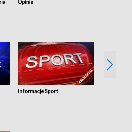
nia
Opinie
Opinie Elblą
Informacje Sport
Flesz sport