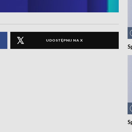
UDOSTĘPNIJ NA X
S
S