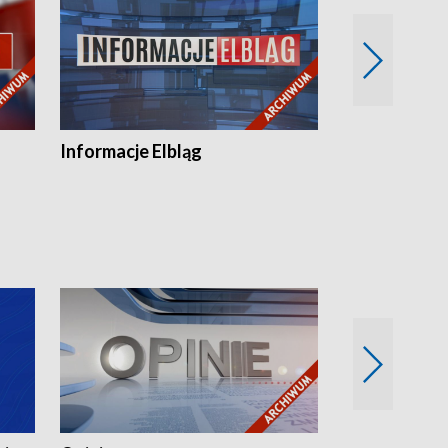
Informacje Elbląg
Wstaje nowy