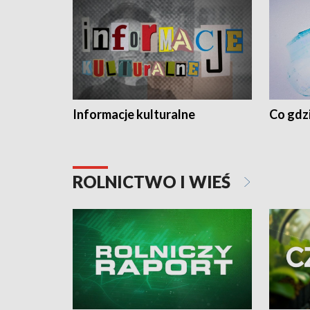
Informacje kulturalne
Co gdzi
ROLNICTWO I WIEŚ