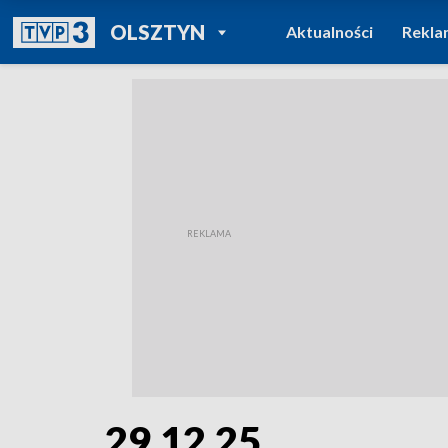
POWRÓT DO
OLSZTYN
Aktualności
Rekla
TVP REGIONY
29.12.25