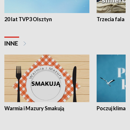
20 lat TVP3 Olsztyn
Trzecia fala -
INNE
Warmia i Mazury Smakują
Poczuj klimat