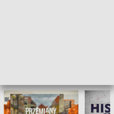
SPOŁECZEŃSTWO
Moje miejsce
Winda region
HISTORIA