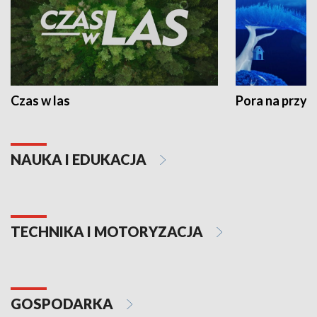
Czas w las
Pora na przyr
NAUKA I EDUKACJA
TECHNIKA I MOTORYZACJA
GOSPODARKA