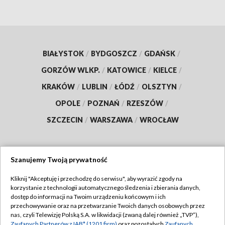
BIAŁYSTOK
/
BYDGOSZCZ
/
GDAŃSK
/
GORZÓW WLKP.
/
KATOWICE
/
KIELCE
/
KRAKÓW
/
LUBLIN
/
ŁÓDŹ
/
OLSZTYN
/
OPOLE
/
POZNAŃ
/
RZESZÓW
/
SZCZECIN
/
WARSZAWA
/
WROCŁAW
Szanujemy Twoją prywatność
Dołącz do nas:
Kliknij "Akceptuję i przechodzę do serwisu", aby wyrazić zgody na
korzystanie z technologii automatycznego śledzenia i zbierania danych,
TVP
dostęp do informacji na Twoim urządzeniu końcowym i ich
Abonament TVP
przechowywanie oraz na przetwarzanie Twoich danych osobowych przez
Regulamin TVP
nas, czyli Telewizję Polską S.A. w likwidacji (zwaną dalej również „TVP”),
Emisja w TVP
Zaufanych Partnerów z IAB* (1201 firm)
oraz pozostałych
Zaufanych
Polityka prywatności