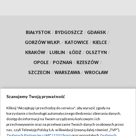
BIAŁYSTOK
/
BYDGOSZCZ
/
GDAŃSK
/
GORZÓW WLKP.
/
KATOWICE
/
KIELCE
/
KRAKÓW
/
LUBLIN
/
ŁÓDŹ
/
OLSZTYN
/
OPOLE
/
POZNAŃ
/
RZESZÓW
/
SZCZECIN
/
WARSZAWA
/
WROCŁAW
Szanujemy Twoją prywatność
Dołącz do nas:
Kliknij "Akceptuję i przechodzę do serwisu", aby wyrazić zgody na
korzystanie z technologii automatycznego śledzenia i zbierania danych,
TVP
dostęp do informacji na Twoim urządzeniu końcowym i ich
Abonament TVP
przechowywanie oraz na przetwarzanie Twoich danych osobowych przez
Regulamin TVP
nas, czyli Telewizję Polską S.A. w likwidacji (zwaną dalej również „TVP”),
Emisja w TVP
Zaufanych Partnerów z IAB* (1201 firm)
oraz pozostałych
Zaufanych
Polityka prywatności