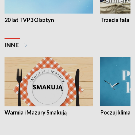
20 lat TVP3 Olsztyn
Trzecia fala -
INNE
Warmia i Mazury Smakują
Poczuj klimat