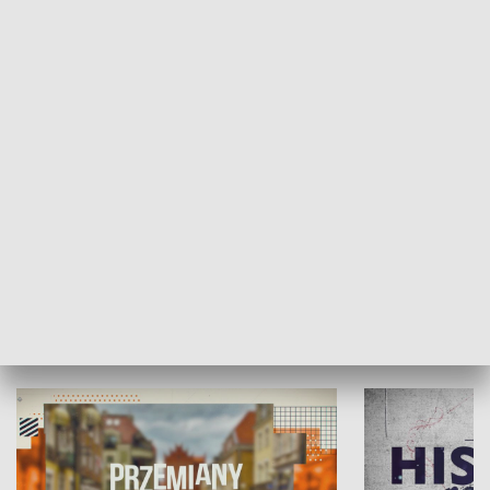
SPOŁECZEŃSTWO
Moje miejsce
Winda region
HISTORIA