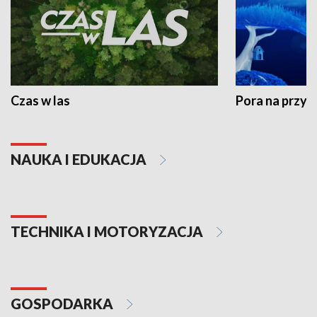
Czas w las
Pora na przyr
NAUKA I EDUKACJA
TECHNIKA I MOTORYZACJA
GOSPODARKA