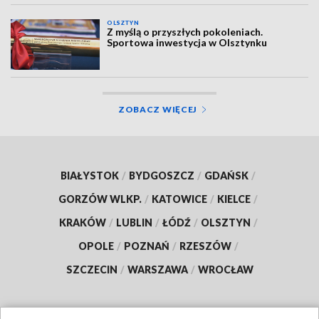
OLSZTYN
Z myślą o przyszłych pokoleniach.
Sportowa inwestycja w Olsztynku
ZOBACZ WIĘCEJ
BIAŁYSTOK
/
BYDGOSZCZ
/
GDAŃSK
/
GORZÓW WLKP.
/
KATOWICE
/
KIELCE
/
KRAKÓW
/
LUBLIN
/
ŁÓDŹ
/
OLSZTYN
/
OPOLE
/
POZNAŃ
/
RZESZÓW
/
SZCZECIN
/
WARSZAWA
/
WROCŁAW