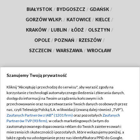
BIAŁYSTOK
/
BYDGOSZCZ
/
GDAŃSK
/
GORZÓW WLKP.
/
KATOWICE
/
KIELCE
/
KRAKÓW
/
LUBLIN
/
ŁÓDŹ
/
OLSZTYN
/
OPOLE
/
POZNAŃ
/
RZESZÓW
/
SZCZECIN
/
WARSZAWA
/
WROCŁAW
Szanujemy Twoją prywatność
Dołącz do nas:
Kliknij "Akceptuję i przechodzę do serwisu", aby wyrazić zgody na
korzystanie z technologii automatycznego śledzenia i zbierania danych,
TVP
dostęp do informacji na Twoim urządzeniu końcowym i ich
Abonament TVP
przechowywanie oraz na przetwarzanie Twoich danych osobowych przez
Regulamin TVP
nas, czyli Telewizję Polską S.A. w likwidacji (zwaną dalej również „TVP”),
Emisja w TVP
Zaufanych Partnerów z IAB* (1201 firm)
oraz pozostałych
Zaufanych
Polityka prywatności
Partnerów TVP (93 firm)
, w celach marketingowych (w tym do
Centrum informacji TVP
Moje zgody
zautomatyzowanego dopasowania reklam do Twoich zainteresowań i
mierzenia ich skuteczności) i pozostałych, które wskazujemy poniżej, a
Naziemna Telewizja Cyfrowa
Pomoc
także zgody na udostępnianie przez nas identyfikatora PPID do Google.