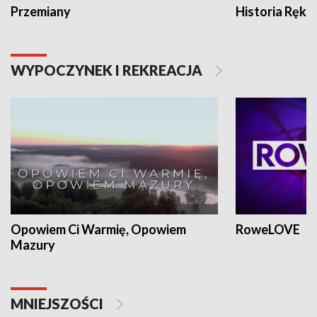
Przemiany
Historia Ręką
WYPOCZYNEK I REKREACJA
Opowiem Ci Warmię, Opowiem
RoweLOVE
Mazury
MNIEJSZOŚCI