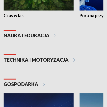
Czas w las
Pora na przyr
NAUKA I EDUKACJA
TECHNIKA I MOTORYZACJA
GOSPODARKA