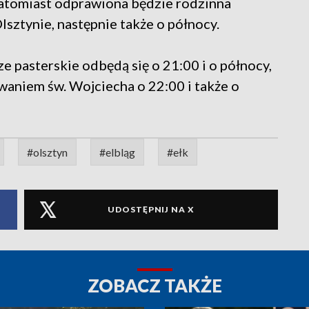
natomiast odprawiona będzie rodzinna
lsztynie, następnie także o północy.
e pasterskie odbędą się o 21:00 i o północy,
zwaniem św. Wojciecha o 22:00 i także o
#olsztyn
#elbląg
#ełk
UDOSTĘPNIJ NA X
ZOBACZ TAKŻE