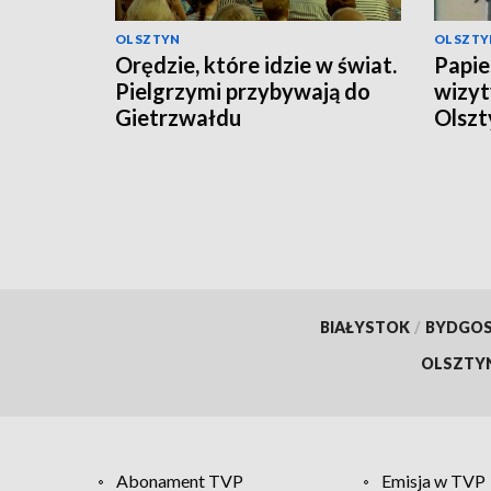
OLSZTYN
OLSZTY
Orędzie, które idzie w świat.
Papies
Pielgrzymi przybywają do
wizyt
Gietrzwałdu
Olszt
BIAŁYSTOK
/
BYDGO
OLSZTY
Abonament TVP
Emisja w TVP