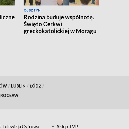
OLSZTYN
liczne
Rodzina buduje wspólnotę.
Święto Cerkwi
greckokatolickiej w Morągu
KÓW
/
LUBLIN
/
ŁÓDŹ
/
ROCŁAW
 Telewizja Cyfrowa
Sklep TVP