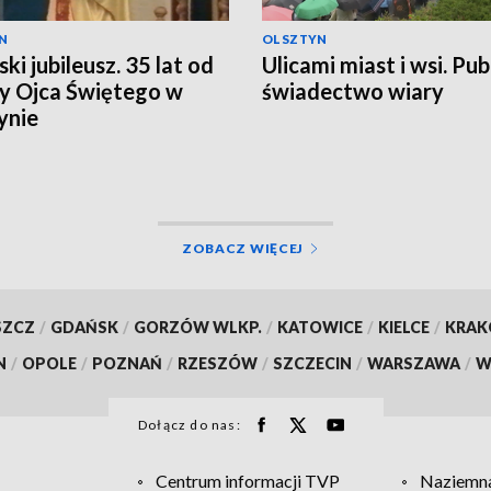
N
OLSZTYN
ki jubileusz. 35 lat od
Ulicami miast i wsi. Pub
y Ojca Świętego w
świadectwo wiary
ynie
ZOBACZ WIĘCEJ
SZCZ
/
GDAŃSK
/
GORZÓW WLKP.
/
KATOWICE
/
KIELCE
/
KRA
N
/
OPOLE
/
POZNAŃ
/
RZESZÓW
/
SZCZECIN
/
WARSZAWA
/
W
Dołącz do nas:
Centrum informacji TVP
Naziemna