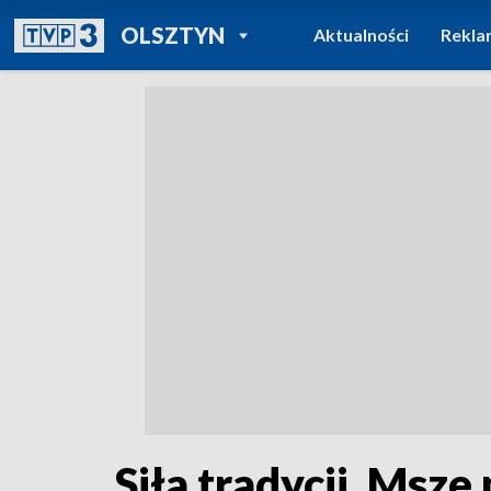
POWRÓT DO
OLSZTYN
Aktualności
Rekla
TVP REGIONY
Siła tradycji. Msze