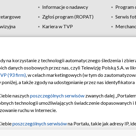
Informacje o nadawcy
Program d
zetargowe
Zgłoś program (ROPAT)
Serwis fo
wizyjna
Kariera w TVP
Merchandi
Polityka prywatności
Moje zgody
Pomoc
Biuro re
ody na korzystanie z technologii automatycznego śledzenia i zbie
 danych osobowych przez nas, czyli Telewizję Polską S.A. w likw
VP (93 firm)
, w celach marketingowych (w tym do zautomatyzow
 poniżej, a także zgody na udostępnianie przez nas identyfikator
Ciebie naszych
poszczególnych serwisów
zwanych dalej „Portalem
obnych technologii umożliwiających świadczenie dopasowanych i be
zowanie ruchu w Internecie.
Ciebie
poszczególnych serwisów
na Portalu, takie jak adresy IP, 
sach Portalu czy historia odwiedzin będą przetwarzane przez TV