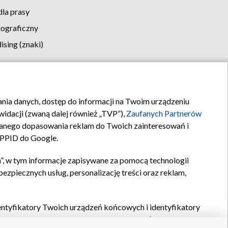
la prasy
tograficzny
sing (znaki)
klamy
Kontakt
rania danych, dostęp do informacji na Twoim urządzeniu
idacji (zwaną dalej również „TVP”),
Zaufanych Partnerów
anego dopasowania reklam do Twoich zainteresowań i
a PPID do Google.
”, w tym informacje zapisywane za pomocą technologii
zpiecznych usług, personalizację treści oraz reklam,
identyfikatory Twoich urządzeń końcowych i identyfikatory
P,
Zaufanych Partnerów z IAB
oraz pozostałych
Zaufanych