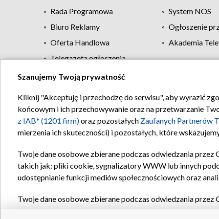
Rada Programowa
System NOS
Biuro Reklamy
Ogłoszenie pr
Oferta Handlowa
Akademia Tele
Telegazeta ogłoszenia
Szanujemy Twoją prywatność
Regulamin TVP
Kliknij "Akceptuję i przechodzę do serwisu", aby wyrazić zg
końcowym i ich przechowywanie oraz na przetwarzanie Twoich
z IAB* (1201 firm)
oraz pozostałych
Zaufanych Partnerów T
mierzenia ich skuteczności) i pozostałych, które wskazujemy
Twoje dane osobowe zbierane podczas odwiedzania przez 
takich jak: pliki cookie, sygnalizatory WWW lub innych pod
udostępnianie funkcji mediów społecznościowych oraz anali
Twoje dane osobowe zbierane podczas odwiedzania przez 
plików cookie, informacje o Twoich wyszukiwaniach w serwi