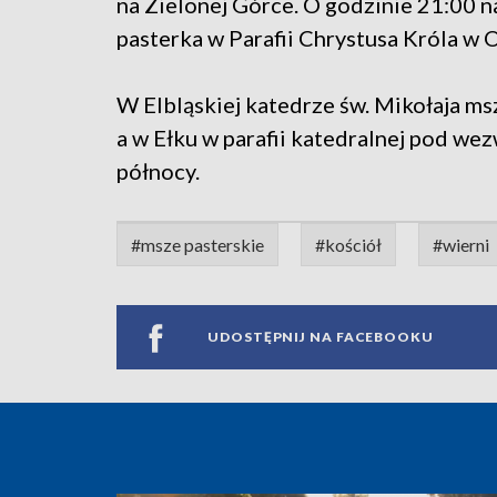
na Zielonej Górce. O godzinie 21:00 
pasterka w Parafii Chrystusa Króla w O
W Elbląskiej katedrze św. Mikołaja msz
a w Ełku w parafii katedralnej pod we
północy.
#msze pasterskie
#kościół
#wierni
UDOSTĘPNIJ NA FACEBOOKU