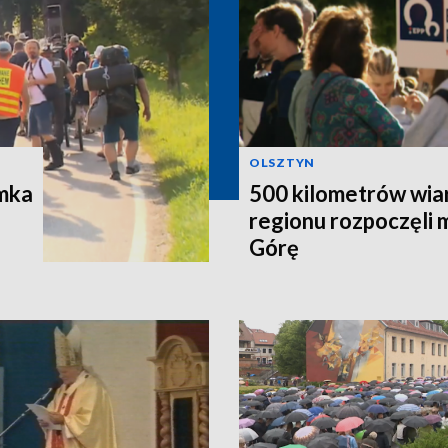
OLSZTYN
ymka
500 kilometrów wiar
regionu rozpoczęli 
Górę