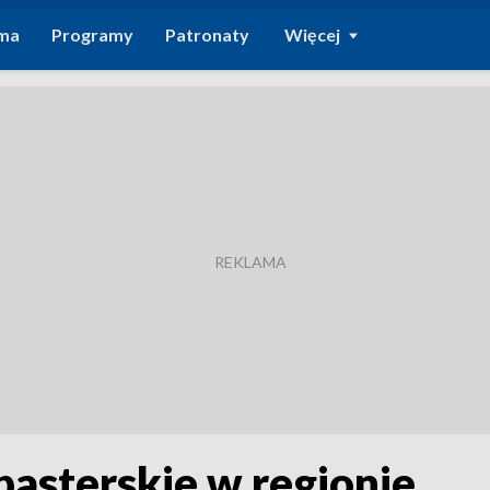
ma
Programy
Patronaty
Więcej
 pasterskie w regionie