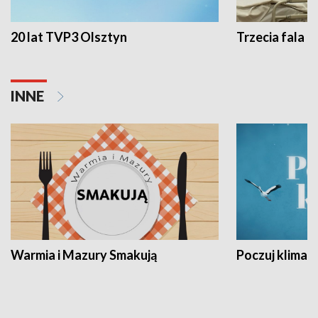
20 lat TVP3 Olsztyn
Trzecia fala -
INNE
Warmia i Mazury Smakują
Poczuj klimat