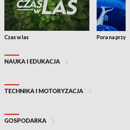
Czas w las
Pora na przyr
NAUKA I EDUKACJA
TECHNIKA I MOTORYZACJA
GOSPODARKA