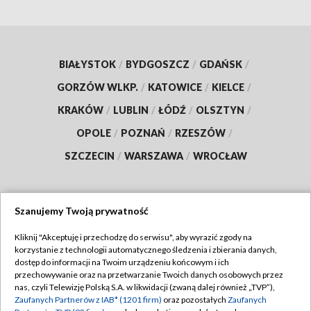
BIAŁYSTOK
/
BYDGOSZCZ
/
GDAŃSK
/
GORZÓW WLKP.
/
KATOWICE
/
KIELCE
/
KRAKÓW
/
LUBLIN
/
ŁÓDŹ
/
OLSZTYN
/
OPOLE
/
POZNAŃ
/
RZESZÓW
/
SZCZECIN
/
WARSZAWA
/
WROCŁAW
Szanujemy Twoją prywatność
Dołącz do nas:
Kliknij "Akceptuję i przechodzę do serwisu", aby wyrazić zgody na
korzystanie z technologii automatycznego śledzenia i zbierania danych,
TVP
dostęp do informacji na Twoim urządzeniu końcowym i ich
Abonament TVP
przechowywanie oraz na przetwarzanie Twoich danych osobowych przez
Regulamin TVP
nas, czyli Telewizję Polską S.A. w likwidacji (zwaną dalej również „TVP”),
Emisja w TVP
Zaufanych Partnerów z IAB* (1201 firm)
oraz pozostałych
Zaufanych
Polityka prywatności