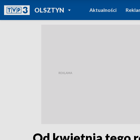
POWRÓT DO
OLSZTYN
Aktualności
Rekla
TVP REGIONY
Od kwietnia tego r