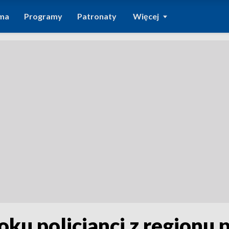
ma
Programy
Patronaty
Więcej
oku policjanci z regionu