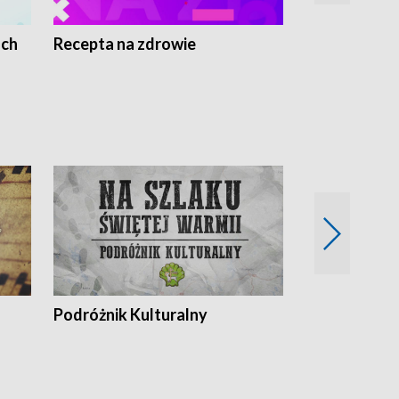
ach
Recepta na zdrowie
Wybieram z
Podróżnik Kulturalny
Okolice Szla