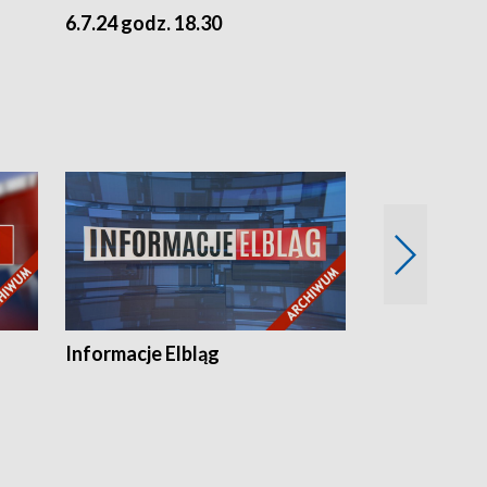
6.7.24 godz. 18.30
5.7.24 godz. 
Informacje Elbląg
Wstaje nowy