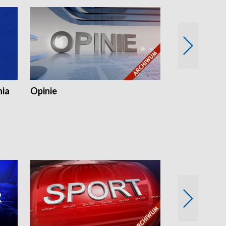
nia
Opinie
Opinie Elblą