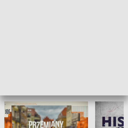
SPOŁECZEŃSTWO
Moje miejsce
Winda region
HISTORIA