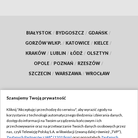
BIAŁYSTOK
/
BYDGOSZCZ
/
GDAŃSK
/
GORZÓW WLKP.
/
KATOWICE
/
KIELCE
/
KRAKÓW
/
LUBLIN
/
ŁÓDŹ
/
OLSZTYN
/
OPOLE
/
POZNAŃ
/
RZESZÓW
/
SZCZECIN
/
WARSZAWA
/
WROCŁAW
Szanujemy Twoją prywatność
Dołącz do nas:
Kliknij "Akceptuję i przechodzę do serwisu", aby wyrazić zgody na
korzystanie z technologii automatycznego śledzenia i zbierania danych,
TVP
dostęp do informacji na Twoim urządzeniu końcowym i ich
Abonament TVP
przechowywanie oraz na przetwarzanie Twoich danych osobowych przez
Regulamin TVP
nas, czyli Telewizję Polską S.A. w likwidacji (zwaną dalej również „TVP”),
Emisja w TVP
Zaufanych Partnerów z IAB* (1201 firm)
oraz pozostałych
Zaufanych
Polityka prywatności