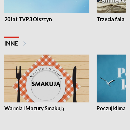
20 lat TVP3 Olsztyn
Trzecia fala -
INNE
Warmia i Mazury Smakują
Poczuj klimat