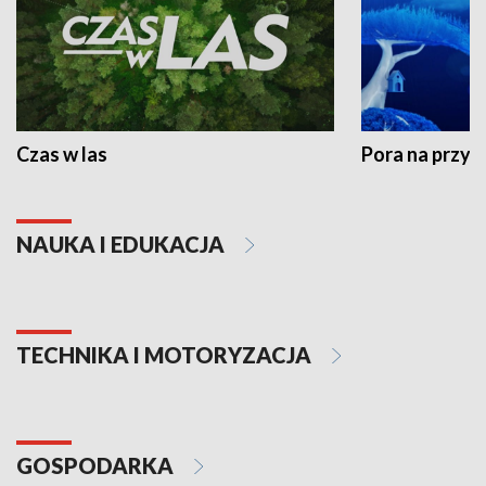
Czas w las
Pora na przyr
NAUKA I EDUKACJA
TECHNIKA I MOTORYZACJA
GOSPODARKA