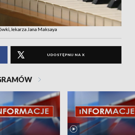
cówki, lekarza Jana Maksaya
UDOSTĘPNIJ NA X
OGRAMÓW