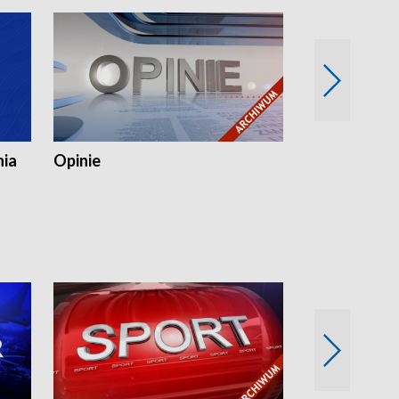
nia
Opinie
Opinie Elblą