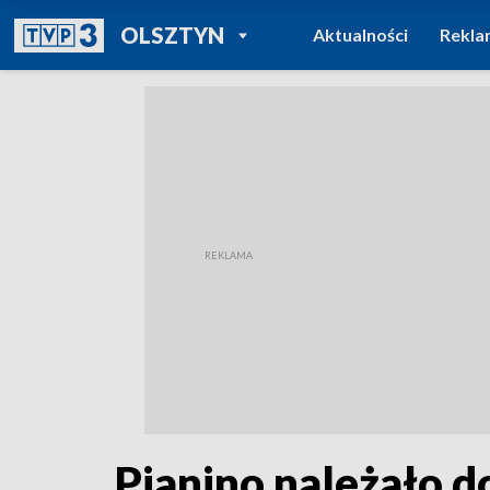
POWRÓT DO
OLSZTYN
Aktualności
Rekla
TVP REGIONY
Pianino należało d