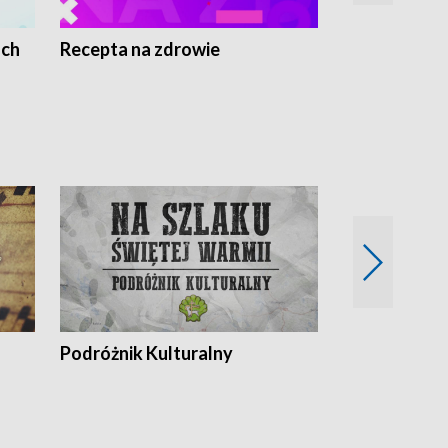
ach
Recepta na zdrowie
Wybieram z
Podróżnik Kulturalny
Okolice Szla