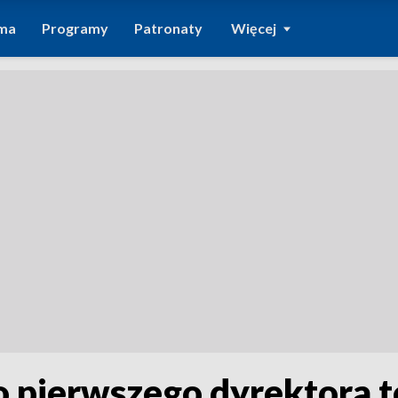
ma
Programy
Patronaty
Więcej
o pierwszego dyrektora t