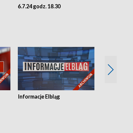
6.7.24 godz. 18.30
5.7.24 godz. 
Informacje Elbląg
Wstaje nowy