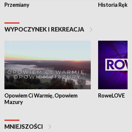
Przemiany
Historia Ręką
WYPOCZYNEK I REKREACJA
Opowiem Ci Warmię, Opowiem
RoweLOVE
Mazury
MNIEJSZOŚCI