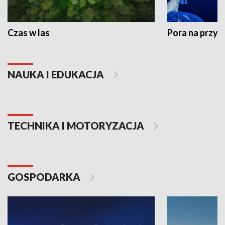
Czas w las
Pora na przyr
NAUKA I EDUKACJA
TECHNIKA I MOTORYZACJA
GOSPODARKA