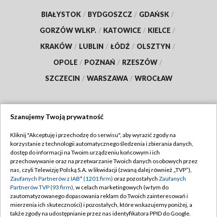
BIAŁYSTOK
/
BYDGOSZCZ
/
GDAŃSK
/
GORZÓW WLKP.
/
KATOWICE
/
KIELCE
/
KRAKÓW
/
LUBLIN
/
ŁÓDŹ
/
OLSZTYN
/
OPOLE
/
POZNAŃ
/
RZESZÓW
/
SZCZECIN
/
WARSZAWA
/
WROCŁAW
Szanujemy Twoją prywatność
Dołącz do nas:
Kliknij "Akceptuję i przechodzę do serwisu", aby wyrazić zgody na
korzystanie z technologii automatycznego śledzenia i zbierania danych,
TVP
dostęp do informacji na Twoim urządzeniu końcowym i ich
Abonament TVP
przechowywanie oraz na przetwarzanie Twoich danych osobowych przez
Regulamin TVP
nas, czyli Telewizję Polską S.A. w likwidacji (zwaną dalej również „TVP”),
Emisja w TVP
Zaufanych Partnerów z IAB* (1201 firm)
oraz pozostałych
Zaufanych
Polityka prywatności
Partnerów TVP (93 firm)
, w celach marketingowych (w tym do
Centrum informacji TVP
Moje zgody
zautomatyzowanego dopasowania reklam do Twoich zainteresowań i
mierzenia ich skuteczności) i pozostałych, które wskazujemy poniżej, a
Naziemna Telewizja Cyfrowa
Pomoc
także zgody na udostępnianie przez nas identyfikatora PPID do Google.