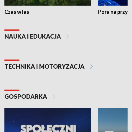
Czas w las
Pora na przyr
NAUKA I EDUKACJA
TECHNIKA I MOTORYZACJA
GOSPODARKA