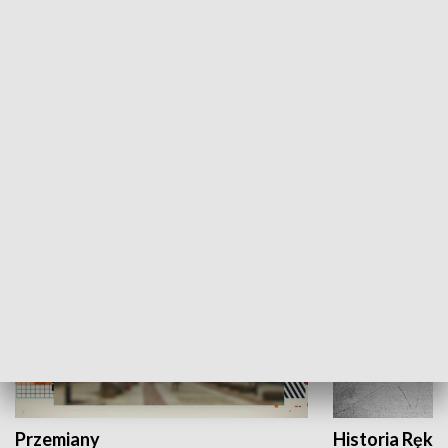
Moje miejsce
Winda region
HISTORIA
Przemiany
Historia Ręką