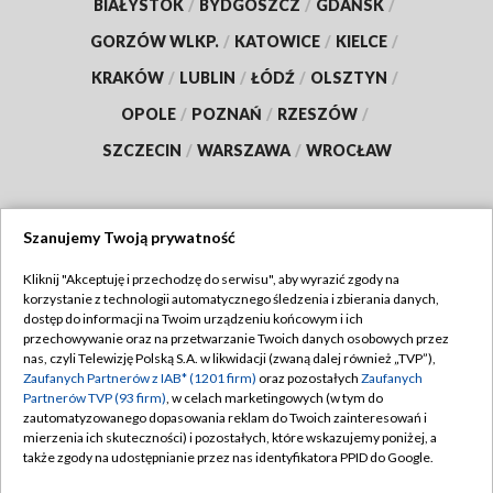
BIAŁYSTOK
/
BYDGOSZCZ
/
GDAŃSK
/
GORZÓW WLKP.
/
KATOWICE
/
KIELCE
/
KRAKÓW
/
LUBLIN
/
ŁÓDŹ
/
OLSZTYN
/
OPOLE
/
POZNAŃ
/
RZESZÓW
/
SZCZECIN
/
WARSZAWA
/
WROCŁAW
Szanujemy Twoją prywatność
Dołącz do nas:
Kliknij "Akceptuję i przechodzę do serwisu", aby wyrazić zgody na
korzystanie z technologii automatycznego śledzenia i zbierania danych,
TVP
dostęp do informacji na Twoim urządzeniu końcowym i ich
Abonament TVP
przechowywanie oraz na przetwarzanie Twoich danych osobowych przez
Regulamin TVP
nas, czyli Telewizję Polską S.A. w likwidacji (zwaną dalej również „TVP”),
Emisja w TVP
Zaufanych Partnerów z IAB* (1201 firm)
oraz pozostałych
Zaufanych
Polityka prywatności
Partnerów TVP (93 firm)
, w celach marketingowych (w tym do
Centrum informacji TVP
Moje zgody
zautomatyzowanego dopasowania reklam do Twoich zainteresowań i
mierzenia ich skuteczności) i pozostałych, które wskazujemy poniżej, a
Naziemna Telewizja Cyfrowa
Pomoc
także zgody na udostępnianie przez nas identyfikatora PPID do Google.
Sklep TVP
Biuro reklamy