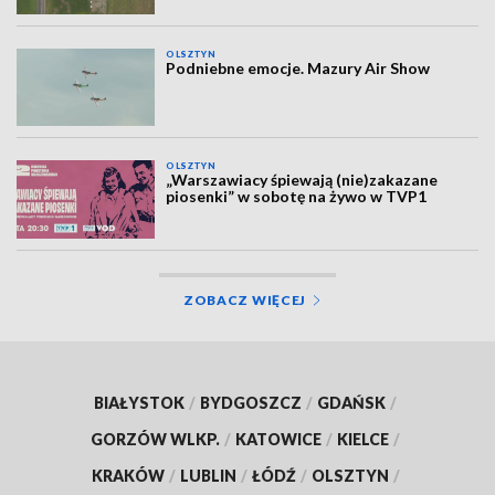
OLSZTYN
Podniebne emocje. Mazury Air Show
OLSZTYN
„Warszawiacy śpiewają (nie)zakazane
piosenki” w sobotę na żywo w TVP1
ZOBACZ WIĘCEJ
BIAŁYSTOK
/
BYDGOSZCZ
/
GDAŃSK
/
GORZÓW WLKP.
/
KATOWICE
/
KIELCE
/
KRAKÓW
/
LUBLIN
/
ŁÓDŹ
/
OLSZTYN
/