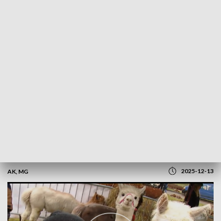
POWRÓT DO
OLSZTYN
TVP REGIONY
Smak świąt. Jarmark w Ełku
2025-12-13
AK, MG