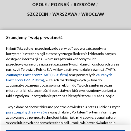
OPOLE
/
POZNAŃ
/
RZESZÓW
/
SZCZECIN
/
WARSZAWA
/
WROCŁAW
Szanujemy Twoją prywatność
Dołącz do nas:
Kliknij "Akceptuję i przechodzę do serwisu", aby wyrazić zgody na
korzystanie z technologii automatycznego śledzenia i zbierania danych,
TVP
dostęp do informacji na Twoim urządzeniu końcowym i ich
Abonament TVP
przechowywanie oraz na przetwarzanie Twoich danych osobowych przez
Regulamin TVP
nas, czyli Telewizję Polską S.A. w likwidacji (zwaną dalej również „TVP”),
Emisja w TVP
Polityka prywatności
Zaufanych Partnerów z IAB* (1201 firm)
oraz pozostałych
Zaufanych
Partnerów TVP (93 firm)
, w celach marketingowych (w tym do
Centrum informacji TVP
Moje zgody
zautomatyzowanego dopasowania reklam do Twoich zainteresowań i
mierzenia ich skuteczności) i pozostałych, które wskazujemy poniżej, a
Naziemna Telewizja Cyfrowa
Pomoc
także zgody na udostępnianie przez nas identyfikatora PPID do Google.
Sklep TVP
Biuro reklamy
Twoje dane osobowe zbierane podczas odwiedzania przez Ciebie naszych
Rada Programowa
Kontakt
poszczególnych serwisów
zwanych dalej „Portalem”, w tym informacje
zapisywane za pomocą technologii takich jak: pliki cookie, sygnalizatory
System NOS
WWW lub innych podobnych technologii umożliwiających świadczenie
dopasowanych i bezpiecznych usług, personalizację treści oraz reklam,
Informacje o nadawcy