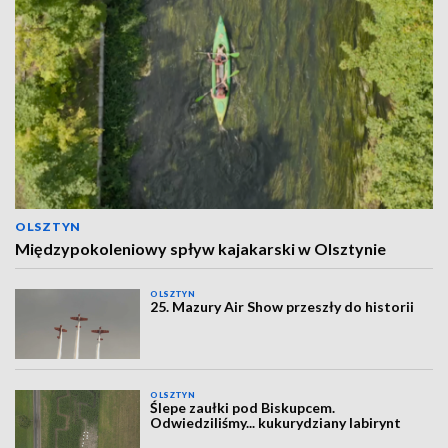
OLSZTYN
Międzypokoleniowy spływ kajakarski w Olsztynie
OLSZTYN
25. Mazury Air Show przeszły do historii
OLSZTYN
Ślepe zaułki pod Biskupcem.
Odwiedziliśmy... kukurydziany labirynt