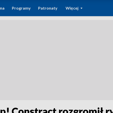
ma
Programy
Patronaty
Więcej
p! Constract rozgromił 