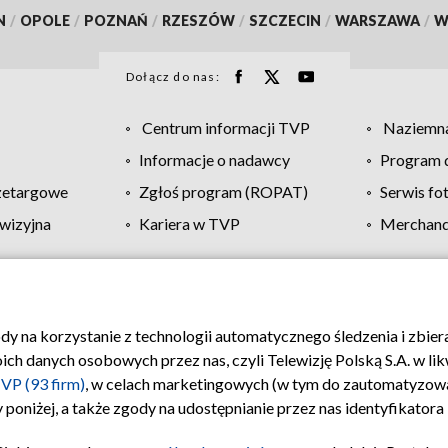
N
/
OPOLE
/
POZNAŃ
/
RZESZÓW
/
SZCZECIN
/
WARSZAWA
/
W
Dołącz do nas:
Centrum informacji TVP
Naziemna
Informacje o nadawcy
Program d
zetargowe
Zgłoś program (ROPAT)
Serwis fo
wizyjna
Kariera w TVP
Merchandi
Polityka prywatności
Moje zgody
Pomoc
Biuro re
ody na korzystanie z technologii automatycznego śledzenia i zbie
 danych osobowych przez nas, czyli Telewizję Polską S.A. w likw
VP (93 firm)
, w celach marketingowych (w tym do zautomatyzow
 poniżej, a także zgody na udostępnianie przez nas identyfikator