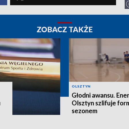
ZOBACZ TAKŻE
OLSZTYN
Głodni awansu. Ene
u
Olsztyn szlifuje fo
sezonem