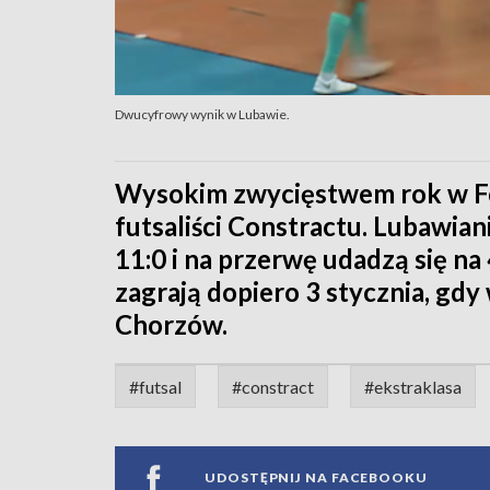
Dwucyfrowy wynik w Lubawie.
Wysokim zwycięstwem rok w Fog
futsaliści Constractu. Lubawian
11:0 i na przerwę udadzą się na
zagrają dopiero 3 stycznia, gdy
Chorzów.
#futsal
#constract
#ekstraklasa
UDOSTĘPNIJ NA FACEBOOKU