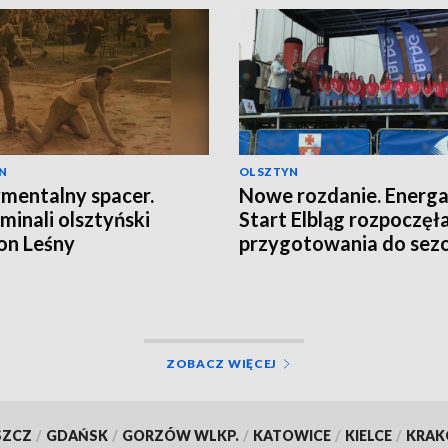
N
OLSZTYN
mentalny spacer.
Nowe rozdanie. Energ
inali olsztyński
Start Elbląg rozpoczęł
on Leśny
przygotowania do sez
ZOBACZ WIĘCEJ
SZCZ
/
GDAŃSK
/
GORZÓW WLKP.
/
KATOWICE
/
KIELCE
/
KRA