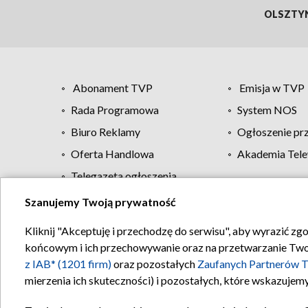
OLSZTY
Abonament TVP
Emisja w TVP
Rada Programowa
System NOS
Biuro Reklamy
Ogłoszenie pr
Oferta Handlowa
Akademia Tele
Telegazeta ogłoszenia
Szanujemy Twoją prywatność
Regulamin TVP
Kliknij "Akceptuję i przechodzę do serwisu", aby wyrazić zg
końcowym i ich przechowywanie oraz na przetwarzanie Twoich
z IAB* (1201 firm)
oraz pozostałych
Zaufanych Partnerów T
mierzenia ich skuteczności) i pozostałych, które wskazujemy