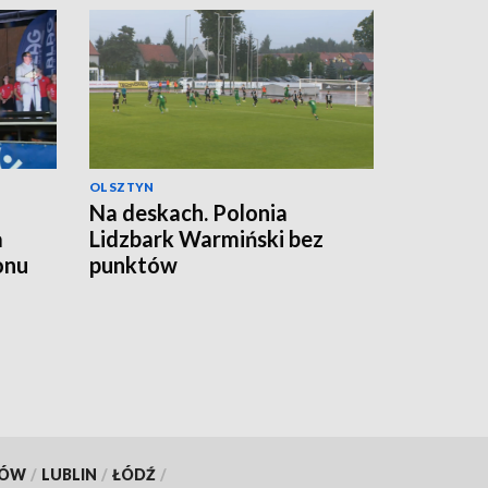
OLSZTYN
a
Na deskach. Polonia
a
Lidzbark Warmiński bez
onu
punktów
KÓW
/
LUBLIN
/
ŁÓDŹ
/