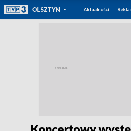
POWRÓT DO
OLSZTYN
Aktualności
Rekla
TVP REGIONY
Koncertowy wystę