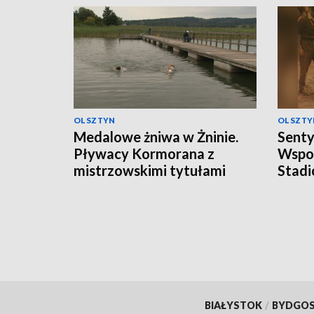
OLSZTYN
OLSZTY
Medalowe żniwa w Żninie.
Senty
Pływacy Kormorana z
Wspom
mistrzowskimi tytułami
Stadi
BIAŁYSTOK
/
BYDGO