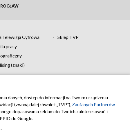
ROCŁAW
 Telewizja Cyfrowa
Sklep TVP
la prasy
tograficzny
sing (znaki)
klamy
Kontakt
rania danych, dostęp do informacji na Twoim urządzeniu
idacji (zwaną dalej również „TVP”),
Zaufanych Partnerów
anego dopasowania reklam do Twoich zainteresowań i
a PPID do Google.