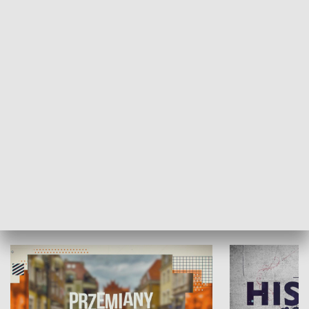
SPOŁECZEŃSTWO
Moje miejsce
Winda region
HISTORIA