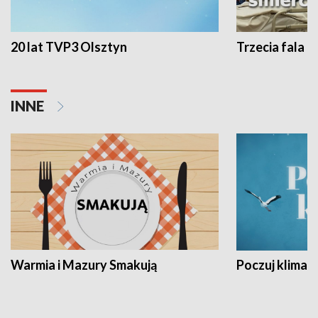
20 lat TVP3 Olsztyn
Trzecia fala -
INNE
Warmia i Mazury Smakują
Poczuj klimat