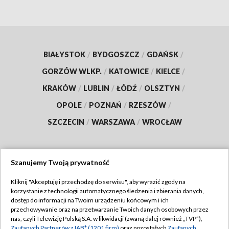
BIAŁYSTOK
/
BYDGOSZCZ
/
GDAŃSK
/
GORZÓW WLKP.
/
KATOWICE
/
KIELCE
/
KRAKÓW
/
LUBLIN
/
ŁÓDŹ
/
OLSZTYN
/
OPOLE
/
POZNAŃ
/
RZESZÓW
/
SZCZECIN
/
WARSZAWA
/
WROCŁAW
Szanujemy Twoją prywatność
Dołącz do nas:
Kliknij "Akceptuję i przechodzę do serwisu", aby wyrazić zgody na
korzystanie z technologii automatycznego śledzenia i zbierania danych,
TVP
dostęp do informacji na Twoim urządzeniu końcowym i ich
Abonament TVP
przechowywanie oraz na przetwarzanie Twoich danych osobowych przez
Regulamin TVP
nas, czyli Telewizję Polską S.A. w likwidacji (zwaną dalej również „TVP”),
Emisja w TVP
Zaufanych Partnerów z IAB* (1201 firm)
oraz pozostałych
Zaufanych
Polityka prywatności