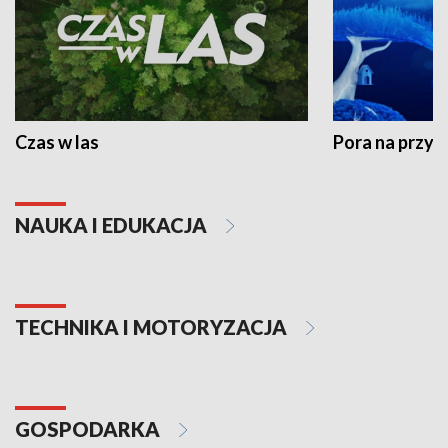
Czas w las
Pora na przyr
NAUKA I EDUKACJA
TECHNIKA I MOTORYZACJA
GOSPODARKA