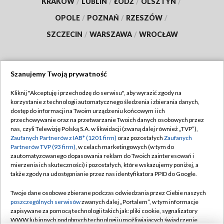
KRAKÓW
/
LUBLIN
/
ŁÓDŹ
/
OLSZTYN
/
OPOLE
/
POZNAŃ
/
RZESZÓW
/
SZCZECIN
/
WARSZAWA
/
WROCŁAW
Szanujemy Twoją prywatność
Dołącz do nas:
Kliknij "Akceptuję i przechodzę do serwisu", aby wyrazić zgody na
korzystanie z technologii automatycznego śledzenia i zbierania danych,
TVP
dostęp do informacji na Twoim urządzeniu końcowym i ich
Abonament TVP
przechowywanie oraz na przetwarzanie Twoich danych osobowych przez
Regulamin TVP
nas, czyli Telewizję Polską S.A. w likwidacji (zwaną dalej również „TVP”),
Emisja w TVP
Polityka prywatności
Zaufanych Partnerów z IAB* (1201 firm)
oraz pozostałych
Zaufanych
Partnerów TVP (93 firm)
, w celach marketingowych (w tym do
Centrum informacji TVP
Moje zgody
zautomatyzowanego dopasowania reklam do Twoich zainteresowań i
mierzenia ich skuteczności) i pozostałych, które wskazujemy poniżej, a
Naziemna Telewizja Cyfrowa
Pomoc
także zgody na udostępnianie przez nas identyfikatora PPID do Google.
Sklep TVP
Biuro reklamy
Twoje dane osobowe zbierane podczas odwiedzania przez Ciebie naszych
Rada Programowa
Kontakt
poszczególnych serwisów
zwanych dalej „Portalem”, w tym informacje
zapisywane za pomocą technologii takich jak: pliki cookie, sygnalizatory
System NOS
WWW lub innych podobnych technologii umożliwiających świadczenie