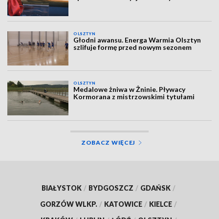
OLSZTYN
Głodni awansu. Energa Warmia Olsztyn
szlifuje formę przed nowym sezonem
OLSZTYN
Medalowe żniwa w Żninie. Pływacy
Kormorana z mistrzowskimi tytułami
ZOBACZ WIĘCEJ
BIAŁYSTOK
/
BYDGOSZCZ
/
GDAŃSK
/
GORZÓW WLKP.
/
KATOWICE
/
KIELCE
/