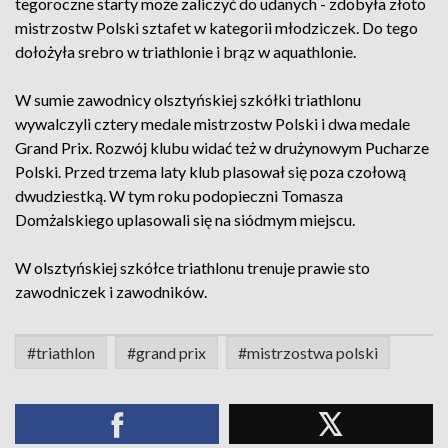
tegoroczne starty może zaliczyć do udanych - zdobyła złoto
mistrzostw Polski sztafet w kategorii młodziczek. Do tego
dołożyła srebro w triathlonie i brąz w aquathlonie.
W sumie zawodnicy olsztyńskiej szkółki triathlonu
wywalczyli cztery medale mistrzostw Polski i dwa medale
Grand Prix. Rozwój klubu widać też w drużynowym Pucharze
Polski. Przed trzema laty klub plasował się poza czołową
dwudziestką. W tym roku podopieczni Tomasza
Domżalskiego uplasowali się na siódmym miejscu.
W olsztyńskiej szkółce triathlonu trenuje prawie sto
zawodniczek i zawodników.
#triathlon
#grand prix
#mistrzostwa polski