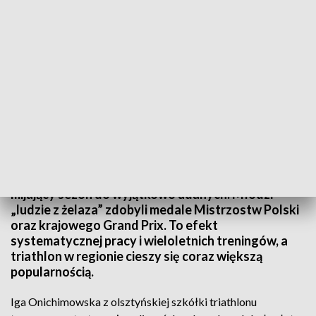
Olsztyńscy zawodnicy wywalczyli medale Mistrzostw Polski i krajowego Grand
Prix.
Olsztyńska Szkółka Triathlonu może zaliczyć
mijający sezon do wyjątkowo udanych. Młodzi
„ludzie z żelaza” zdobyli medale Mistrzostw Polski
oraz krajowego Grand Prix. To efekt
systematycznej pracy i wieloletnich treningów, a
triathlon w regionie cieszy się coraz większą
popularnością.
Iga Onichimowska z olsztyńskiej szkółki triathlonu