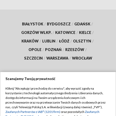
BIAŁYSTOK
/
BYDGOSZCZ
/
GDAŃSK
/
GORZÓW WLKP.
/
KATOWICE
/
KIELCE
/
KRAKÓW
/
LUBLIN
/
ŁÓDŹ
/
OLSZTYN
/
OPOLE
/
POZNAŃ
/
RZESZÓW
/
SZCZECIN
/
WARSZAWA
/
WROCŁAW
Szanujemy Twoją prywatność
Dołącz do nas:
Kliknij "Akceptuję i przechodzę do serwisu", aby wyrazić zgody na
korzystanie z technologii automatycznego śledzenia i zbierania danych,
TVP
dostęp do informacji na Twoim urządzeniu końcowym i ich
Abonament TVP
przechowywanie oraz na przetwarzanie Twoich danych osobowych przez
Regulamin TVP
nas, czyli Telewizję Polską S.A. w likwidacji (zwaną dalej również „TVP”),
Emisja w TVP
Zaufanych Partnerów z IAB* (1201 firm)
oraz pozostałych
Zaufanych
Polityka prywatności