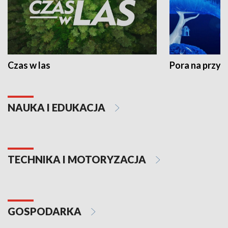
Czas w las
Pora na przyr
NAUKA I EDUKACJA
TECHNIKA I MOTORYZACJA
GOSPODARKA