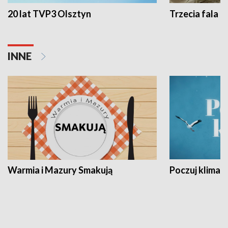
20 lat TVP3 Olsztyn
Trzecia fala -
INNE
Warmia i Mazury Smakują
Poczuj klimat