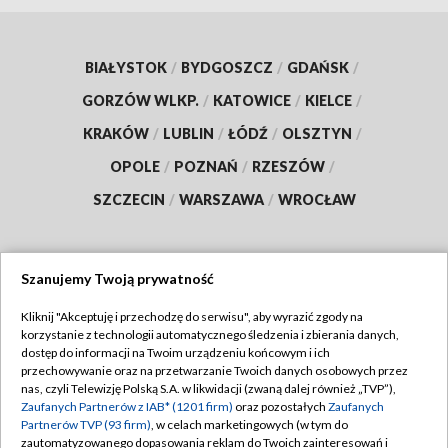
BIAŁYSTOK
/
BYDGOSZCZ
/
GDAŃSK
/
GORZÓW WLKP.
/
KATOWICE
/
KIELCE
/
KRAKÓW
/
LUBLIN
/
ŁÓDŹ
/
OLSZTYN
/
OPOLE
/
POZNAŃ
/
RZESZÓW
/
SZCZECIN
/
WARSZAWA
/
WROCŁAW
Szanujemy Twoją prywatność
Dołącz do nas:
Kliknij "Akceptuję i przechodzę do serwisu", aby wyrazić zgody na
korzystanie z technologii automatycznego śledzenia i zbierania danych,
TVP
dostęp do informacji na Twoim urządzeniu końcowym i ich
Abonament TVP
przechowywanie oraz na przetwarzanie Twoich danych osobowych przez
Regulamin TVP
nas, czyli Telewizję Polską S.A. w likwidacji (zwaną dalej również „TVP”),
Emisja w TVP
Zaufanych Partnerów z IAB* (1201 firm)
oraz pozostałych
Zaufanych
Polityka prywatności
Partnerów TVP (93 firm)
, w celach marketingowych (w tym do
Centrum informacji TVP
Moje zgody
zautomatyzowanego dopasowania reklam do Twoich zainteresowań i