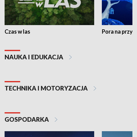
Czas w las
Pora na przyr
NAUKA I EDUKACJA
TECHNIKA I MOTORYZACJA
GOSPODARKA