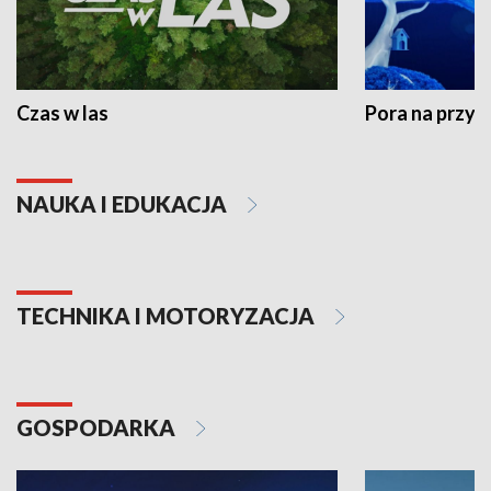
Czas w las
Pora na przyr
NAUKA I EDUKACJA
TECHNIKA I MOTORYZACJA
GOSPODARKA