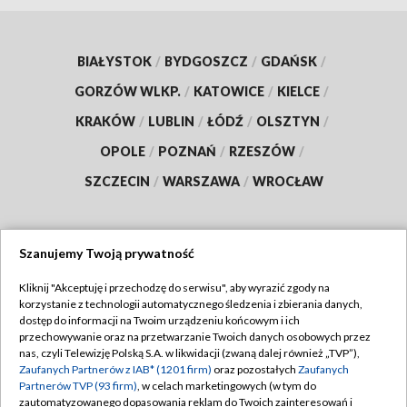
BIAŁYSTOK
/
BYDGOSZCZ
/
GDAŃSK
/
GORZÓW WLKP.
/
KATOWICE
/
KIELCE
/
KRAKÓW
/
LUBLIN
/
ŁÓDŹ
/
OLSZTYN
/
OPOLE
/
POZNAŃ
/
RZESZÓW
/
SZCZECIN
/
WARSZAWA
/
WROCŁAW
Szanujemy Twoją prywatność
Dołącz do nas:
Kliknij "Akceptuję i przechodzę do serwisu", aby wyrazić zgody na
korzystanie z technologii automatycznego śledzenia i zbierania danych,
TVP
dostęp do informacji na Twoim urządzeniu końcowym i ich
Abonament TVP
przechowywanie oraz na przetwarzanie Twoich danych osobowych przez
Regulamin TVP
nas, czyli Telewizję Polską S.A. w likwidacji (zwaną dalej również „TVP”),
Emisja w TVP
Zaufanych Partnerów z IAB* (1201 firm)
oraz pozostałych
Zaufanych
Polityka prywatności
Partnerów TVP (93 firm)
, w celach marketingowych (w tym do
Centrum informacji TVP
Moje zgody
zautomatyzowanego dopasowania reklam do Twoich zainteresowań i