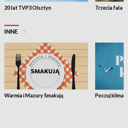
20 lat TVP3 Olsztyn
Trzecia fala -
INNE
Warmia i Mazury Smakują
Poczuj klimat