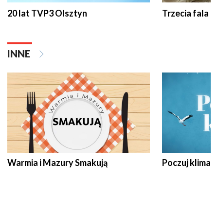
20 lat TVP3 Olsztyn
Trzecia fala -
INNE
Warmia i Mazury Smakują
Poczuj klimat