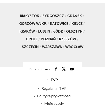
BIAŁYSTOK
/
BYDGOSZCZ
/
GDAŃSK
/
GORZÓW WLKP.
/
KATOWICE
/
KIELCE
/
KRAKÓW
/
LUBLIN
/
ŁÓDŹ
/
OLSZTYN
/
OPOLE
/
POZNAŃ
/
RZESZÓW
/
SZCZECIN
/
WARSZAWA
/
WROCŁAW
Dołącz do nas:
TVP
Abonament TVP
Regulamin TVP
Emisja w TVP
Polityka prywatności
Centrum informacji TVP
Moje zgody