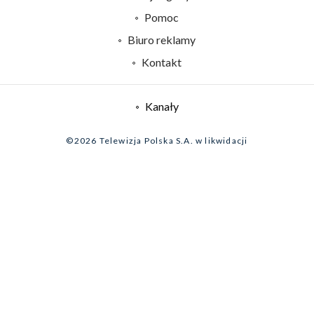
Naziemna Telewizja Cyfrowa
Pomoc
Sklep TVP
Biuro reklamy
Rada Programowa
Kontakt
System NOS
Informacje o nadawcy
Kanały
Program dla prasy
©2026 Telewizja Polska S.A. w likwidacji
Biuro Reklamy
Ogłoszenie przetargowe
Zgłoś program (ROPAT)
Serwis fotograficzny
Oferta Handlowa
Akademia Telewizyjna
Kariera w TVP
Merchandising (znaki)