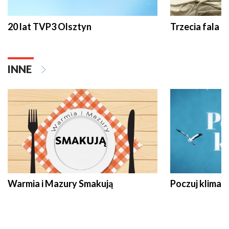
20 lat TVP3 Olsztyn
Trzecia fala -
INNE
Warmia i Mazury Smakują
Poczuj klimat