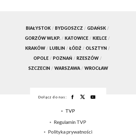
BIAŁYSTOK
/
BYDGOSZCZ
/
GDAŃSK
/
GORZÓW WLKP.
/
KATOWICE
/
KIELCE
/
KRAKÓW
/
LUBLIN
/
ŁÓDŹ
/
OLSZTYN
/
OPOLE
/
POZNAŃ
/
RZESZÓW
/
SZCZECIN
/
WARSZAWA
/
WROCŁAW
Dołącz do nas:
TVP
Abonament TVP
Regulamin TVP
Emisja w TVP
Polityka prywatności