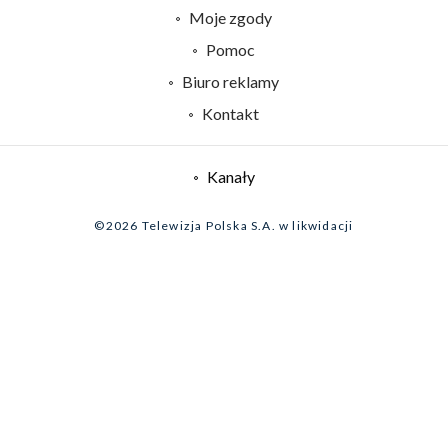
Centrum informacji TVP
Moje zgody
Naziemna Telewizja Cyfrowa
Pomoc
Sklep TVP
Biuro reklamy
Rada Programowa
Kontakt
System NOS
Informacje o nadawcy
Kanały
Program dla prasy
©2026 Telewizja Polska S.A. w likwidacji
Biuro Reklamy
Ogłoszenie przetargowe
Zgłoś program (ROPAT)
Serwis fotograficzny
Oferta Handlowa
Akademia Telewizyjna
Kariera w TVP