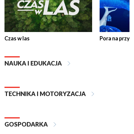
Czas w las
Pora na przyr
NAUKA I EDUKACJA
TECHNIKA I MOTORYZACJA
GOSPODARKA