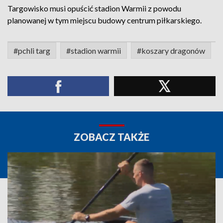
Targowisko musi opuścić stadion Warmii z powodu
planowanej w tym miejscu budowy centrum piłkarskiego.
#pchli targ
#stadion warmii
#koszary dragonów
ZOBACZ TAKŻE