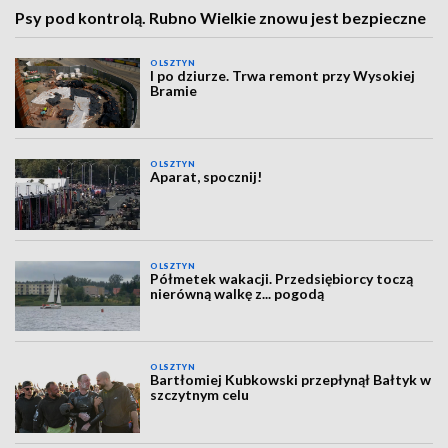
Psy pod kontrolą. Rubno Wielkie znowu jest bezpieczne
OLSZTYN
I po dziurze. Trwa remont przy Wysokiej
Bramie
OLSZTYN
Aparat, spocznij!
OLSZTYN
Półmetek wakacji. Przedsiębiorcy toczą
nierówną walkę z... pogodą
OLSZTYN
Bartłomiej Kubkowski przepłynął Bałtyk w
szczytnym celu