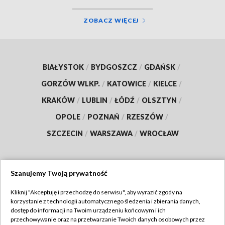
ZOBACZ WIĘCEJ
BIAŁYSTOK
/
BYDGOSZCZ
/
GDAŃSK
/
GORZÓW WLKP.
/
KATOWICE
/
KIELCE
/
KRAKÓW
/
LUBLIN
/
ŁÓDŹ
/
OLSZTYN
/
OPOLE
/
POZNAŃ
/
RZESZÓW
/
SZCZECIN
/
WARSZAWA
/
WROCŁAW
Szanujemy Twoją prywatność
Dołącz do nas:
Kliknij "Akceptuję i przechodzę do serwisu", aby wyrazić zgody na
korzystanie z technologii automatycznego śledzenia i zbierania danych,
TVP
dostęp do informacji na Twoim urządzeniu końcowym i ich
Abonament TVP
przechowywanie oraz na przetwarzanie Twoich danych osobowych przez
Regulamin TVP