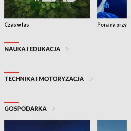
Czas w las
Pora na przyr
NAUKA I EDUKACJA
TECHNIKA I MOTORYZACJA
GOSPODARKA