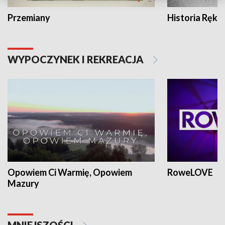
Przemiany
Historia Ręką
WYPOCZYNEK I REKREACJA
Opowiem Ci Warmię, Opowiem
RoweLOVE
Mazury
MNIEJSZOŚCI