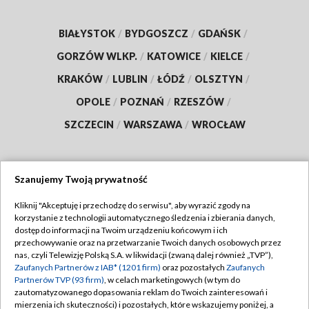
BIAŁYSTOK
/
BYDGOSZCZ
/
GDAŃSK
/
GORZÓW WLKP.
/
KATOWICE
/
KIELCE
/
KRAKÓW
/
LUBLIN
/
ŁÓDŹ
/
OLSZTYN
/
OPOLE
/
POZNAŃ
/
RZESZÓW
/
SZCZECIN
/
WARSZAWA
/
WROCŁAW
Szanujemy Twoją prywatność
Dołącz do nas:
Kliknij "Akceptuję i przechodzę do serwisu", aby wyrazić zgody na
korzystanie z technologii automatycznego śledzenia i zbierania danych,
TVP
dostęp do informacji na Twoim urządzeniu końcowym i ich
Abonament TVP
przechowywanie oraz na przetwarzanie Twoich danych osobowych przez
Regulamin TVP
nas, czyli Telewizję Polską S.A. w likwidacji (zwaną dalej również „TVP”),
Emisja w TVP
Zaufanych Partnerów z IAB* (1201 firm)
oraz pozostałych
Zaufanych
Polityka prywatności
Partnerów TVP (93 firm)
, w celach marketingowych (w tym do
Centrum informacji TVP
Moje zgody
zautomatyzowanego dopasowania reklam do Twoich zainteresowań i
mierzenia ich skuteczności) i pozostałych, które wskazujemy poniżej, a