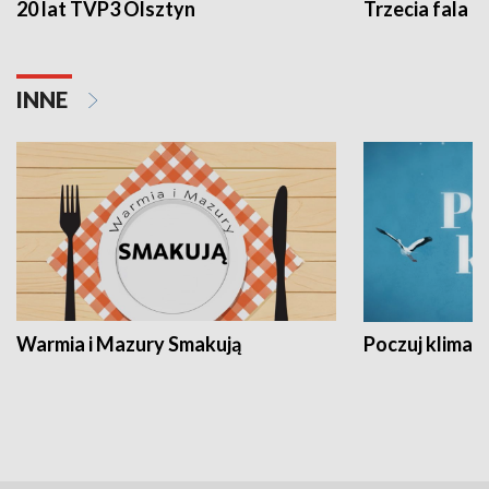
20 lat TVP3 Olsztyn
Trzecia fala -
INNE
Warmia i Mazury Smakują
Poczuj klimat