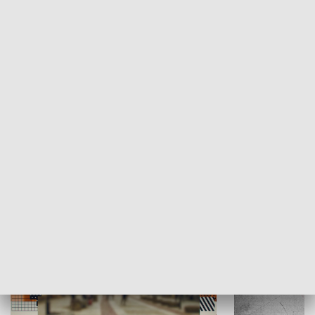
Moje miejsce
Winda region
HISTORIA