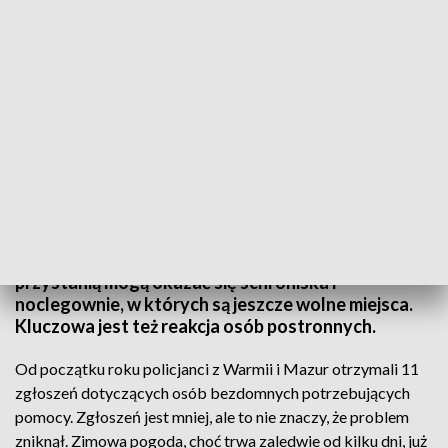
Nie wszystkie osoby potrzebujące poproszą o pomoc same
Zimowa aura dla osób w kryzysie bezdomności
potrafi być śmiertelnym zagrożeniem. Bezpieczną
przystanią mogą okazać się schroniska i
noclegownie, w których są jeszcze wolne miejsca.
Kluczowa jest też reakcja osób postronnych.
Od początku roku policjanci z Warmii i Mazur otrzymali 11
zgłoszeń dotyczących osób bezdomnych potrzebujących
pomocy. Zgłoszeń jest mniej, ale to nie znaczy, że problem
zniknął. Zimowa pogoda, choć trwa zaledwie od kilku dni, już