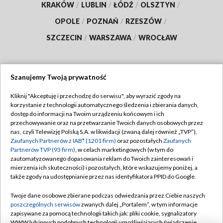
KRAKÓW
/
LUBLIN
/
ŁÓDŹ
/
OLSZTYN
/
OPOLE
/
POZNAŃ
/
RZESZÓW
/
SZCZECIN
/
WARSZAWA
/
WROCŁAW
Szanujemy Twoją prywatność
Dołącz do nas:
Kliknij "Akceptuję i przechodzę do serwisu", aby wyrazić zgody na
korzystanie z technologii automatycznego śledzenia i zbierania danych,
TVP
dostęp do informacji na Twoim urządzeniu końcowym i ich
Abonament TVP
przechowywanie oraz na przetwarzanie Twoich danych osobowych przez
Regulamin TVP
nas, czyli Telewizję Polską S.A. w likwidacji (zwaną dalej również „TVP”),
Emisja w TVP
Polityka prywatności
Zaufanych Partnerów z IAB* (1201 firm)
oraz pozostałych
Zaufanych
Partnerów TVP (93 firm)
, w celach marketingowych (w tym do
Centrum informacji TVP
Moje zgody
zautomatyzowanego dopasowania reklam do Twoich zainteresowań i
mierzenia ich skuteczności) i pozostałych, które wskazujemy poniżej, a
Naziemna Telewizja Cyfrowa
Pomoc
także zgody na udostępnianie przez nas identyfikatora PPID do Google.
Sklep TVP
Biuro reklamy
Twoje dane osobowe zbierane podczas odwiedzania przez Ciebie naszych
Rada Programowa
Kontakt
poszczególnych serwisów
zwanych dalej „Portalem”, w tym informacje
zapisywane za pomocą technologii takich jak: pliki cookie, sygnalizatory
System NOS
WWW lub innych podobnych technologii umożliwiających świadczenie