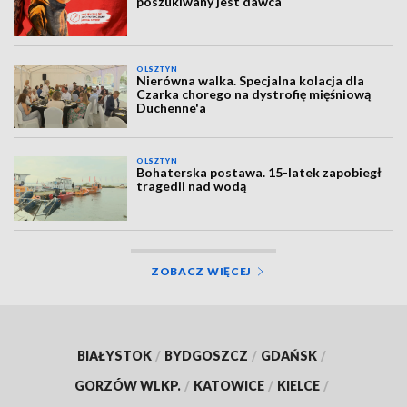
poszukiwany jest dawca
OLSZTYN
Nierówna walka. Specjalna kolacja dla
Czarka chorego na dystrofię mięśniową
Duchenne'a
OLSZTYN
Bohaterska postawa. 15-latek zapobiegł
tragedii nad wodą
ZOBACZ WIĘCEJ
BIAŁYSTOK
/
BYDGOSZCZ
/
GDAŃSK
/
GORZÓW WLKP.
/
KATOWICE
/
KIELCE
/