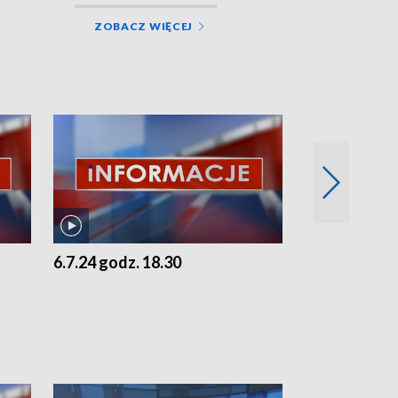
ZOBACZ WIĘCEJ
6.7.24 godz. 18.30
5.7.24 godz. 