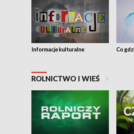
Informacje kulturalne
Co gdzi
ROLNICTWO I WIEŚ