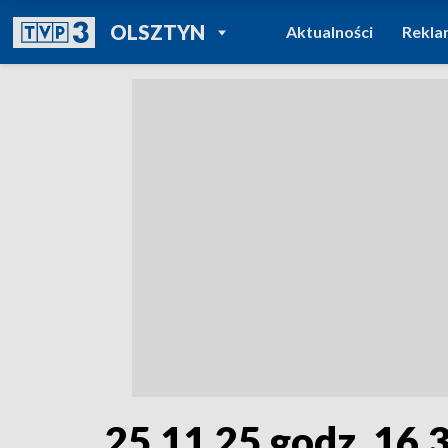
POWRÓT DO
OLSZTYN
Aktualności
Rekla
TVP REGIONY
25.11.25 godz. 16.