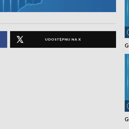
UDOSTĘPNIJ NA X
G
G