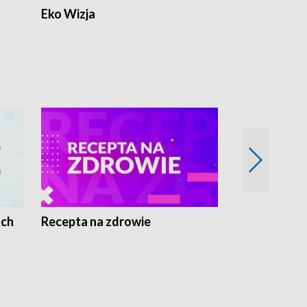
Eko Wizja
ach
Recepta na zdrowie
Wybieram z