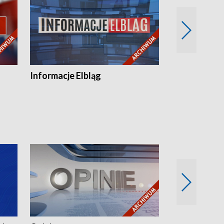
Informacje Elbląg
Wstaje nowy