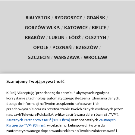
BIAŁYSTOK
/
BYDGOSZCZ
/
GDAŃSK
/
GORZÓW WLKP.
/
KATOWICE
/
KIELCE
/
KRAKÓW
/
LUBLIN
/
ŁÓDŹ
/
OLSZTYN
/
OPOLE
/
POZNAŃ
/
RZESZÓW
/
SZCZECIN
/
WARSZAWA
/
WROCŁAW
Szanujemy Twoją prywatność
Dołącz do nas:
Kliknij "Akceptuję i przechodzę do serwisu", aby wyrazić zgody na
korzystanie z technologii automatycznego śledzenia i zbierania danych,
TVP
dostęp do informacji na Twoim urządzeniu końcowym i ich
Abonament TVP
przechowywanie oraz na przetwarzanie Twoich danych osobowych przez
Regulamin TVP
nas, czyli Telewizję Polską S.A. w likwidacji (zwaną dalej również „TVP”),
Emisja w TVP
Polityka prywatności
Zaufanych Partnerów z IAB* (1201 firm)
oraz pozostałych
Zaufanych
Partnerów TVP (93 firm)
, w celach marketingowych (w tym do
Centrum informacji TVP
Moje zgody
zautomatyzowanego dopasowania reklam do Twoich zainteresowań i