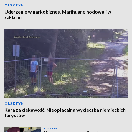
OLSZTYN
Uderzenie w narkobiznes. Marihuanę hodowali w
szklarni
OLSZTYN
Kara za ciekawość. Nieopłacalna wycieczka niemieckich
turystów
OLSZTYN