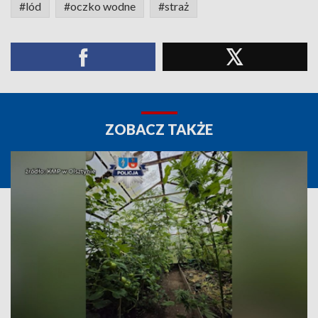
#lód
#oczko wodne
#straż
ZOBACZ TAKŻE