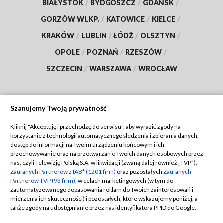
BIAŁYSTOK
/
BYDGOSZCZ
/
GDAŃSK
/
GORZÓW WLKP.
/
KATOWICE
/
KIELCE
/
KRAKÓW
/
LUBLIN
/
ŁÓDŹ
/
OLSZTYN
/
OPOLE
/
POZNAŃ
/
RZESZÓW
/
SZCZECIN
/
WARSZAWA
/
WROCŁAW
Szanujemy Twoją prywatność
Dołącz do nas:
Kliknij "Akceptuję i przechodzę do serwisu", aby wyrazić zgody na
korzystanie z technologii automatycznego śledzenia i zbierania danych,
TVP
dostęp do informacji na Twoim urządzeniu końcowym i ich
Abonament TVP
przechowywanie oraz na przetwarzanie Twoich danych osobowych przez
Regulamin TVP
nas, czyli Telewizję Polską S.A. w likwidacji (zwaną dalej również „TVP”),
Emisja w TVP
Polityka prywatności
Zaufanych Partnerów z IAB* (1201 firm)
oraz pozostałych
Zaufanych
Partnerów TVP (93 firm)
, w celach marketingowych (w tym do
Centrum informacji TVP
Moje zgody
zautomatyzowanego dopasowania reklam do Twoich zainteresowań i
mierzenia ich skuteczności) i pozostałych, które wskazujemy poniżej, a
Naziemna Telewizja Cyfrowa
Pomoc
także zgody na udostępnianie przez nas identyfikatora PPID do Google.
Sklep TVP
Biuro reklamy