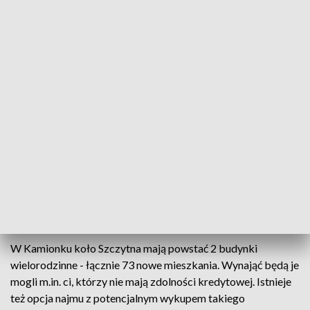
Prawie 3,5 mln zł gmina pozyskała z Rządowego Funduszu Rozwoju
Mieszkalnictwa
Gmina Szczytno wychodzi naprzeciw potrzebom
mieszkańców. Symboliczną łopatę wbito pod
budowę dwóch nowych bloków. Powstaną jako
część programu Społecznej Inicjatywy
Mieszkaniowej.
W Kamionku koło Szczytna mają powstać 2 budynki
wielorodzinne - łącznie 73 nowe mieszkania. Wynająć będą je
mogli m.in. ci, którzy nie mają zdolności kredytowej. Istnieje
też opcja najmu z potencjalnym wykupem takiego