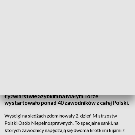
Dla wielu uczestników start w zawodach to możliwość aktywnego spędzenia
czasu
Na krytym lodowisku „Helena” w Elblągu przez 2 dni
królowały łyżwy i sanie do krótkiego toru. W
Mistrzostwach Polski Osób Niepełnosprawnych w
Łyżwiarstwie Szybkim na Małym Torze
wystartowało ponad 40 zawodników z całej Polski.
Wyścigi na sledżach zdominowały 2. dzień Mistrzostw
Polski Osób Niepełnosprawnych. To specjalne sanki, na
których zawodnicy napędzają się dwoma krótkimi kijami z