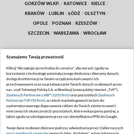
GORZÓW WLKP.
/
KATOWICE
/
KIELCE
/
KRAKÓW
/
LUBLIN
/
ŁÓDŹ
/
OLSZTYN
/
OPOLE
/
POZNAŃ
/
RZESZÓW
/
SZCZECIN
/
WARSZAWA
/
WROCŁAW
Szanujemy Twoją prywatność
Dołącz do nas:
Kliknij "Akceptuję i przechodzę do serwisu", aby wyrazić zgody na
korzystanie z technologii automatycznego śledzenia i zbierania danych,
TVP
dostęp do informacji na Twoim urządzeniu końcowym i ich
Abonament TVP
przechowywanie oraz na przetwarzanie Twoich danych osobowych przez
Regulamin TVP
nas, czyli Telewizję Polską S.A. w likwidacji (zwaną dalej również „TVP”),
Emisja w TVP
Polityka prywatności
Zaufanych Partnerów z IAB* (1201 firm)
oraz pozostałych
Zaufanych
Partnerów TVP (93 firm)
, w celach marketingowych (w tym do
Centrum informacji TVP
Moje zgody
zautomatyzowanego dopasowania reklam do Twoich zainteresowań i
mierzenia ich skuteczności) i pozostałych, które wskazujemy poniżej, a
Naziemna Telewizja Cyfrowa
Pomoc
także zgody na udostępnianie przez nas identyfikatora PPID do Google.
Sklep TVP
Biuro reklamy
Twoje dane osobowe zbierane podczas odwiedzania przez Ciebie naszych
Rada Programowa
Kontakt
poszczególnych serwisów
zwanych dalej „Portalem”, w tym informacje