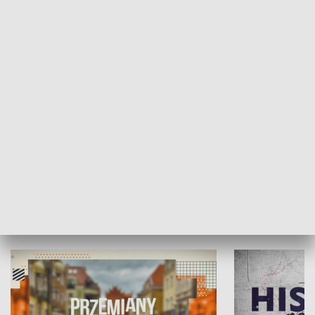
SPOŁECZEŃSTWO
Moje miejsce
Winda region
HISTORIA