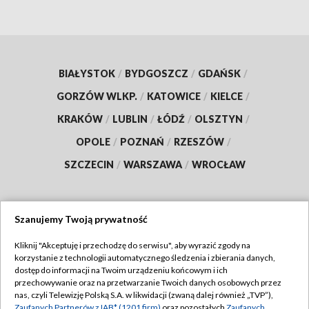
BIAŁYSTOK
/
BYDGOSZCZ
/
GDAŃSK
/
GORZÓW WLKP.
/
KATOWICE
/
KIELCE
/
KRAKÓW
/
LUBLIN
/
ŁÓDŹ
/
OLSZTYN
/
OPOLE
/
POZNAŃ
/
RZESZÓW
/
SZCZECIN
/
WARSZAWA
/
WROCŁAW
Szanujemy Twoją prywatność
Dołącz do nas:
Kliknij "Akceptuję i przechodzę do serwisu", aby wyrazić zgody na
korzystanie z technologii automatycznego śledzenia i zbierania danych,
TVP
dostęp do informacji na Twoim urządzeniu końcowym i ich
Abonament TVP
przechowywanie oraz na przetwarzanie Twoich danych osobowych przez
Regulamin TVP
nas, czyli Telewizję Polską S.A. w likwidacji (zwaną dalej również „TVP”),
Emisja w TVP
Zaufanych Partnerów z IAB* (1201 firm)
oraz pozostałych
Zaufanych
Polityka prywatności