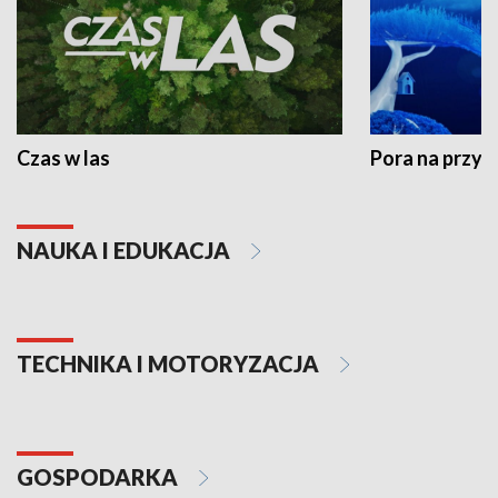
Czas w las
Pora na przyr
NAUKA I EDUKACJA
TECHNIKA I MOTORYZACJA
GOSPODARKA