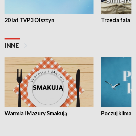
20 lat TVP3 Olsztyn
Trzecia fala -
INNE
Warmia i Mazury Smakują
Poczuj klimat