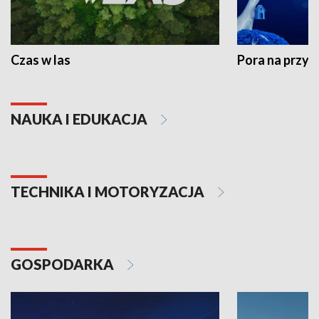
Czas w las
Pora na przyr
NAUKA I EDUKACJA
TECHNIKA I MOTORYZACJA
GOSPODARKA