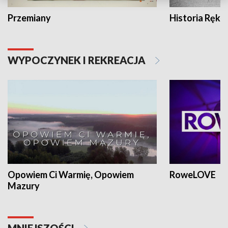
Przemiany
Historia Ręką
WYPOCZYNEK I REKREACJA
Opowiem Ci Warmię, Opowiem
RoweLOVE
Mazury
MNIEJSZOŚCI