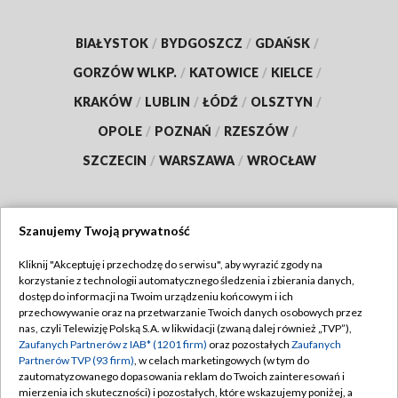
BIAŁYSTOK
/
BYDGOSZCZ
/
GDAŃSK
/
GORZÓW WLKP.
/
KATOWICE
/
KIELCE
/
KRAKÓW
/
LUBLIN
/
ŁÓDŹ
/
OLSZTYN
/
OPOLE
/
POZNAŃ
/
RZESZÓW
/
SZCZECIN
/
WARSZAWA
/
WROCŁAW
Szanujemy Twoją prywatność
Dołącz do nas:
Kliknij "Akceptuję i przechodzę do serwisu", aby wyrazić zgody na
korzystanie z technologii automatycznego śledzenia i zbierania danych,
TVP
dostęp do informacji na Twoim urządzeniu końcowym i ich
Abonament TVP
przechowywanie oraz na przetwarzanie Twoich danych osobowych przez
Regulamin TVP
nas, czyli Telewizję Polską S.A. w likwidacji (zwaną dalej również „TVP”),
Emisja w TVP
Zaufanych Partnerów z IAB* (1201 firm)
oraz pozostałych
Zaufanych
Polityka prywatności
Partnerów TVP (93 firm)
, w celach marketingowych (w tym do
Centrum informacji TVP
Moje zgody
zautomatyzowanego dopasowania reklam do Twoich zainteresowań i
mierzenia ich skuteczności) i pozostałych, które wskazujemy poniżej, a