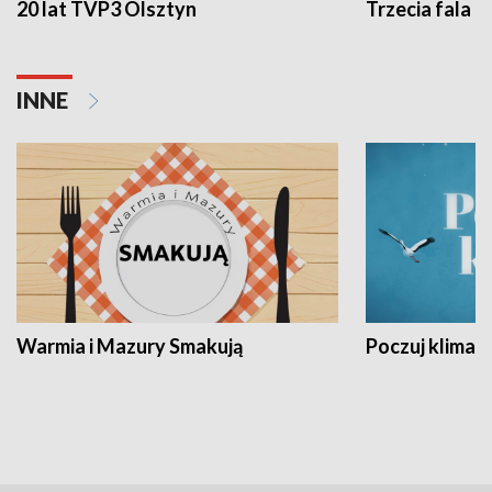
20 lat TVP3 Olsztyn
Trzecia fala -
INNE
Warmia i Mazury Smakują
Poczuj klimat