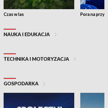
Czas w las
Pora na przyr
NAUKA I EDUKACJA
TECHNIKA I MOTORYZACJA
GOSPODARKA