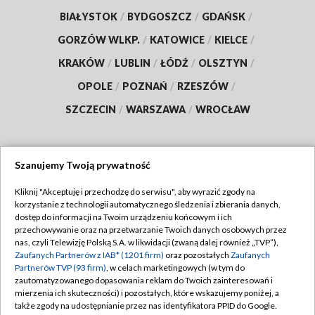
BIAŁYSTOK
/
BYDGOSZCZ
/
GDAŃSK
/
GORZÓW WLKP.
/
KATOWICE
/
KIELCE
/
KRAKÓW
/
LUBLIN
/
ŁÓDŹ
/
OLSZTYN
/
OPOLE
/
POZNAŃ
/
RZESZÓW
/
SZCZECIN
/
WARSZAWA
/
WROCŁAW
Szanujemy Twoją prywatność
Dołącz do nas:
Kliknij "Akceptuję i przechodzę do serwisu", aby wyrazić zgody na
korzystanie z technologii automatycznego śledzenia i zbierania danych,
TVP
dostęp do informacji na Twoim urządzeniu końcowym i ich
Abonament TVP
przechowywanie oraz na przetwarzanie Twoich danych osobowych przez
Regulamin TVP
nas, czyli Telewizję Polską S.A. w likwidacji (zwaną dalej również „TVP”),
Emisja w TVP
Zaufanych Partnerów z IAB* (1201 firm)
oraz pozostałych
Zaufanych
Polityka prywatności
Partnerów TVP (93 firm)
, w celach marketingowych (w tym do
Centrum informacji TVP
Moje zgody
zautomatyzowanego dopasowania reklam do Twoich zainteresowań i
mierzenia ich skuteczności) i pozostałych, które wskazujemy poniżej, a
Naziemna Telewizja Cyfrowa
Pomoc
także zgody na udostępnianie przez nas identyfikatora PPID do Google.