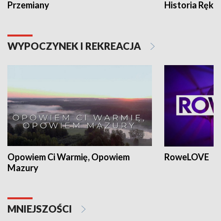
Przemiany
Historia Ręką
WYPOCZYNEK I REKREACJA
Opowiem Ci Warmię, Opowiem
RoweLOVE
Mazury
MNIEJSZOŚCI