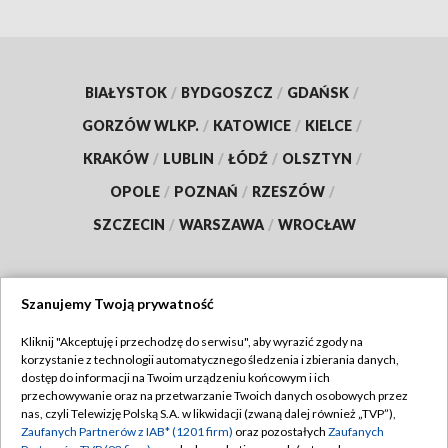
BIAŁYSTOK
/
BYDGOSZCZ
/
GDAŃSK
/
GORZÓW WLKP.
/
KATOWICE
/
KIELCE
/
KRAKÓW
/
LUBLIN
/
ŁÓDŹ
/
OLSZTYN
/
OPOLE
/
POZNAŃ
/
RZESZÓW
/
SZCZECIN
/
WARSZAWA
/
WROCŁAW
Szanujemy Twoją prywatność
Dołącz do nas:
Kliknij "Akceptuję i przechodzę do serwisu", aby wyrazić zgody na
korzystanie z technologii automatycznego śledzenia i zbierania danych,
TVP
dostęp do informacji na Twoim urządzeniu końcowym i ich
Abonament TVP
przechowywanie oraz na przetwarzanie Twoich danych osobowych przez
Regulamin TVP
nas, czyli Telewizję Polską S.A. w likwidacji (zwaną dalej również „TVP”),
Emisja w TVP
Zaufanych Partnerów z IAB* (1201 firm)
oraz pozostałych
Zaufanych
Polityka prywatności