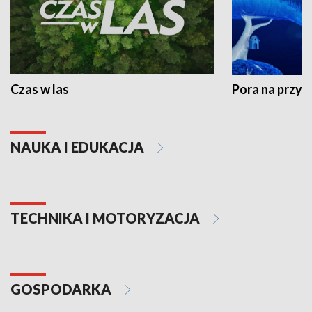
Czas w las
Pora na przyr
NAUKA I EDUKACJA
TECHNIKA I MOTORYZACJA
GOSPODARKA