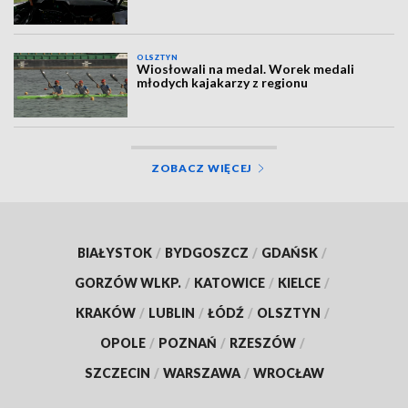
OLSZTYN
Wiosłowali na medal. Worek medali
młodych kajakarzy z regionu
ZOBACZ WIĘCEJ
BIAŁYSTOK
/
BYDGOSZCZ
/
GDAŃSK
/
GORZÓW WLKP.
/
KATOWICE
/
KIELCE
/
KRAKÓW
/
LUBLIN
/
ŁÓDŹ
/
OLSZTYN
/
OPOLE
/
POZNAŃ
/
RZESZÓW
/
SZCZECIN
/
WARSZAWA
/
WROCŁAW