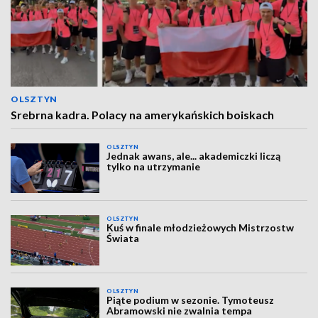
OLSZTYN
Srebrna kadra. Polacy na amerykańskich boiskach
OLSZTYN
Jednak awans, ale... akademiczki liczą
tylko na utrzymanie
OLSZTYN
Kuś w finale młodzieżowych Mistrzostw
Świata
OLSZTYN
Piąte podium w sezonie. Tymoteusz
Abramowski nie zwalnia tempa