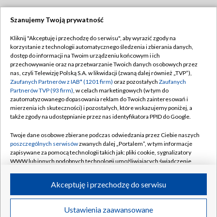
Szanujemy Twoją prywatność
Dołącz do nas:
Kliknij "Akceptuję i przechodzę do serwisu", aby wyrazić zgody na
korzystanie z technologii automatycznego śledzenia i zbierania danych,
TVP
dostęp do informacji na Twoim urządzeniu końcowym i ich
Abonament TVP
przechowywanie oraz na przetwarzanie Twoich danych osobowych przez
Regulamin TVP
nas, czyli Telewizję Polską S.A. w likwidacji (zwaną dalej również „TVP”),
Emisja w TVP
Polityka prywatności
Zaufanych Partnerów z IAB* (1201 firm)
oraz pozostałych
Zaufanych
Partnerów TVP (93 firm)
, w celach marketingowych (w tym do
Centrum informacji TVP
Moje zgody
zautomatyzowanego dopasowania reklam do Twoich zainteresowań i
mierzenia ich skuteczności) i pozostałych, które wskazujemy poniżej, a
Naziemna Telewizja Cyfrowa
Pomoc
także zgody na udostępnianie przez nas identyfikatora PPID do Google.
Sklep TVP
Biuro reklamy
Twoje dane osobowe zbierane podczas odwiedzania przez Ciebie naszych
Rada Programowa
Kontakt
poszczególnych serwisów
zwanych dalej „Portalem”, w tym informacje
zapisywane za pomocą technologii takich jak: pliki cookie, sygnalizatory
System NOS
WWW lub innych podobnych technologii umożliwiających świadczenie
dopasowanych i bezpiecznych usług, personalizację treści oraz reklam,
Informacje o nadawcy
Kanały
udostępnianie funkcji mediów społecznościowych oraz analizowanie
Akceptuję i przechodzę do serwisu
ruchu w Internecie.
Program dla prasy
©2026 Telewizja Polska S.A. w likwidacji
Biuro Reklamy
Twoje dane osobowe zbierane podczas odwiedzania przez Ciebie
Ustawienia zaawansowane
poszczególnych serwisów
na Portalu, takie jak adresy IP, identyfikatory