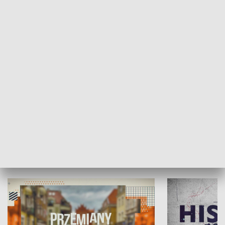
SPOŁECZEŃSTWO
Moje miejsce
Winda region
HISTORIA