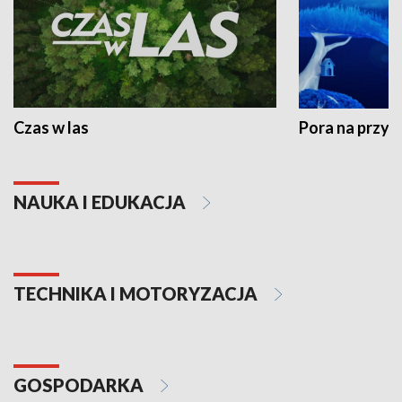
Czas w las
Pora na przyr
NAUKA I EDUKACJA
TECHNIKA I MOTORYZACJA
GOSPODARKA