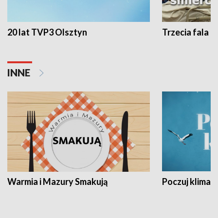
20 lat TVP3 Olsztyn
Trzecia fala -
INNE
Warmia i Mazury Smakują
Poczuj klimat