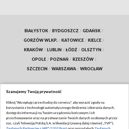
BIAŁYSTOK
/
BYDGOSZCZ
/
GDAŃSK
/
GORZÓW WLKP.
/
KATOWICE
/
KIELCE
/
KRAKÓW
/
LUBLIN
/
ŁÓDŹ
/
OLSZTYN
/
OPOLE
/
POZNAŃ
/
RZESZÓW
/
SZCZECIN
/
WARSZAWA
/
WROCŁAW
Szanujemy Twoją prywatność
Dołącz do nas:
Kliknij "Akceptuję i przechodzę do serwisu", aby wyrazić zgody na
korzystanie z technologii automatycznego śledzenia i zbierania danych,
TVP
dostęp do informacji na Twoim urządzeniu końcowym i ich
Abonament TVP
przechowywanie oraz na przetwarzanie Twoich danych osobowych przez
Regulamin TVP
nas, czyli Telewizję Polską S.A. w likwidacji (zwaną dalej również „TVP”),
Emisja w TVP
Zaufanych Partnerów z IAB* (1201 firm)
oraz pozostałych
Zaufanych
Polityka prywatności