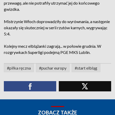
przewagę, ale nie potrafiły utrzymać jej do końcowego
gwizdka.
Mistrzynie Włoch doprowadziły do wyrównania, a następnie
okazały się skuteczniej w serii rzutów karnych, wygrywając
5:4.
Kolejny mecz elblążanki zagrają... w połowie grudnia. W
rozgrywkach Superligi podejmą PGE MKS Lublin.
#piłka ręczna
#puchar europy
#start elbląg
ZOBACZ TAKŻE