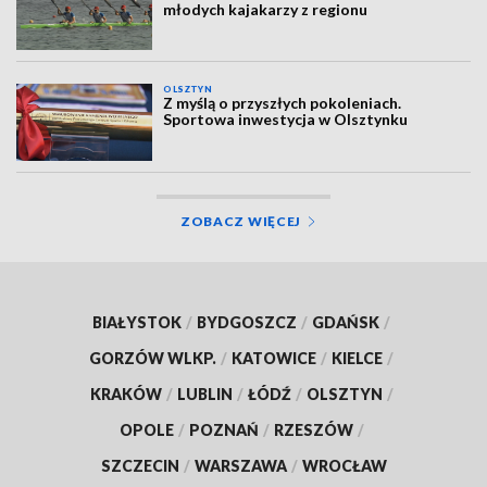
młodych kajakarzy z regionu
OLSZTYN
Z myślą o przyszłych pokoleniach.
Sportowa inwestycja w Olsztynku
ZOBACZ WIĘCEJ
BIAŁYSTOK
/
BYDGOSZCZ
/
GDAŃSK
/
GORZÓW WLKP.
/
KATOWICE
/
KIELCE
/
KRAKÓW
/
LUBLIN
/
ŁÓDŹ
/
OLSZTYN
/
OPOLE
/
POZNAŃ
/
RZESZÓW
/
SZCZECIN
/
WARSZAWA
/
WROCŁAW