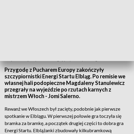
Elblążanki kolejne spotkanie rozegrają dopiero w połowie grudnia.
Przygodę z Pucharem Europy zakończyły
szczypiornistki Energi Startu Elbląg. Po remisie we
własnej hali podopieczne Magdaleny Stanulewicz
przegrały na wyjeździe po rzutach karnych z
mistrzem Włoch - Jomi Salerno.
Rewanż we Włoszech był zacięty, podobnie jak pierwsze
spotkanie w Elblągu. W pierwszej połowie gra toczyła się
bramka za bramkę, a początek drugiej części to dobra gra
Energi Startu. Elblążanki zbudowały kilkubramkową