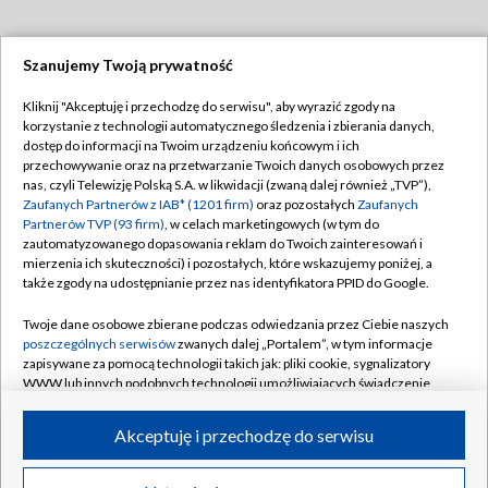
Szanujemy Twoją prywatność
Dołącz do nas:
Kliknij "Akceptuję i przechodzę do serwisu", aby wyrazić zgody na
korzystanie z technologii automatycznego śledzenia i zbierania danych,
TVP
dostęp do informacji na Twoim urządzeniu końcowym i ich
Abonament TVP
przechowywanie oraz na przetwarzanie Twoich danych osobowych przez
Regulamin TVP
nas, czyli Telewizję Polską S.A. w likwidacji (zwaną dalej również „TVP”),
Emisja w TVP
Polityka prywatności
Zaufanych Partnerów z IAB* (1201 firm)
oraz pozostałych
Zaufanych
Partnerów TVP (93 firm)
, w celach marketingowych (w tym do
Centrum informacji TVP
Moje zgody
zautomatyzowanego dopasowania reklam do Twoich zainteresowań i
mierzenia ich skuteczności) i pozostałych, które wskazujemy poniżej, a
Naziemna Telewizja Cyfrowa
Pomoc
także zgody na udostępnianie przez nas identyfikatora PPID do Google.
Sklep TVP
Biuro reklamy
Twoje dane osobowe zbierane podczas odwiedzania przez Ciebie naszych
Rada Programowa
Kontakt
poszczególnych serwisów
zwanych dalej „Portalem”, w tym informacje
zapisywane za pomocą technologii takich jak: pliki cookie, sygnalizatory
System NOS
WWW lub innych podobnych technologii umożliwiających świadczenie
dopasowanych i bezpiecznych usług, personalizację treści oraz reklam,
Informacje o nadawcy
Kanały
udostępnianie funkcji mediów społecznościowych oraz analizowanie
Akceptuję i przechodzę do serwisu
ruchu w Internecie.
Program dla prasy
©2026 Telewizja Polska S.A. w likwidacji
Biuro Reklamy
Twoje dane osobowe zbierane podczas odwiedzania przez Ciebie